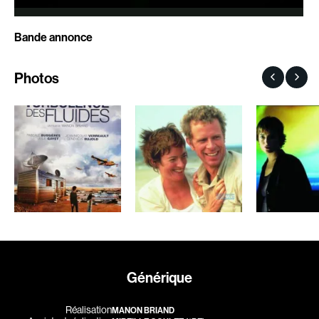
Aubert Robin
Aubin David
Bande annonce
Aubry François
Audy Michel
Aurtenèche Albéric
Ayotte Zachary
Photos
Azzopardi Mario
Baillargeon Paule
Baldi Gian Vittorio
Ball Ara
Barabé Charles
Barbancourt Marie Ange
Barbeau Paul
Barbeau Manon
Barbeau-Lavalette Anaïs
Baric Nancy
Barichello Rudy
Baril Céline
Barilliet France
Barnaby Jeff
Barrilliet Fabrice
Baruchel Jay
Barzman Paolo
Bastien Pierre
Générique
Bastien Jephté
Baylaucq Philippe
Beaudin Jean
Beaudoin Stéphan
Réalisation
MANON BRIAND