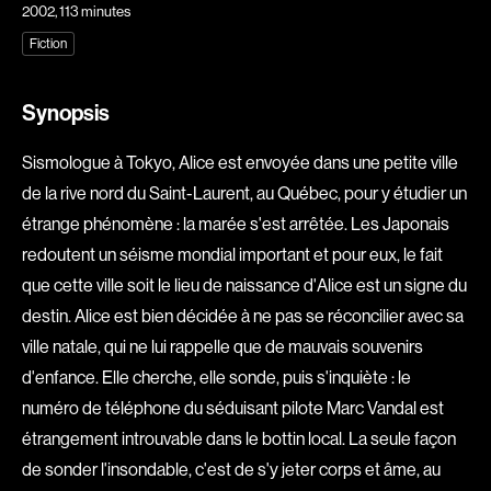
2002
, 113 minutes
Explorer par
Fiction
Genres
Synopsis
Action
Amateurs
Animation
Art
Sismologue à Tokyo, Alice est envoyée dans une petite ville
Aventure
Biographiques
de la rive nord du Saint-Laurent, au Québec, pour y étudier un
Comédies
Comédies musicales
étrange phénomène : la marée s'est arrêtée. Les Japonais
redoutent un séisme mondial important et pour eux, le fait
Documentaires
Drames
que cette ville soit le lieu de naissance d'Alice est un signe du
Érotiques
Étudiants
destin. Alice est bien décidée à ne pas se réconcilier avec sa
Famille
Fantastiques
ville natale, qui ne lui rappelle que de mauvais souvenirs
Fiction
Guerre
d'enfance. Elle cherche, elle sonde, puis s'inquiète : le
Historiques
Horreur
numéro de téléphone du séduisant pilote Marc Vandal est
Indépendants
Jeunesse
étrangement introuvable dans le bottin local. La seule façon
Musicaux
Policiers
de sonder l'insondable, c'est de s'y jeter corps et âme, au