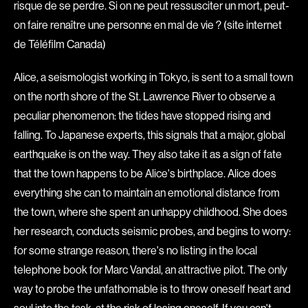
Romantiques
Science-fiction
risque de se perdre. Si on ne peut ressusciter un mort, peut-
Sports
Thrillers
on faire renaître une personne en mal de vie ? (site internet
de Téléfilm Canada)
Western
Alice, a seismologist working in Tokyo, is sent to a small town
Décennies
on the north shore of the St. Lawrence River to observe a
1920
1930
peculiar phenomenon: the tides have stopped rising and
1940
1950
falling. To Japanese experts, this signals that a major, global
1960
1970
earthquake is on the way. They also take it as a sign of fate
1980
1990
that the town happens to be Alice's birthplace. Alice does
2000
2010
everything she can to maintain an emotional distance from
the town, where she spent an unhappy childhood. She does
2020
her research, conducts seismic probes, and begins to worry:
Réalisateur
for some strange reason, there's no listing in the local
telephone book for Marc Vandal, an attractive pilot. The only
(Daniel Grou) Podz
Absa Moussa Sene
way to probe the unfathomable is to throw oneself heart and
Adam Camil
Adam Mark