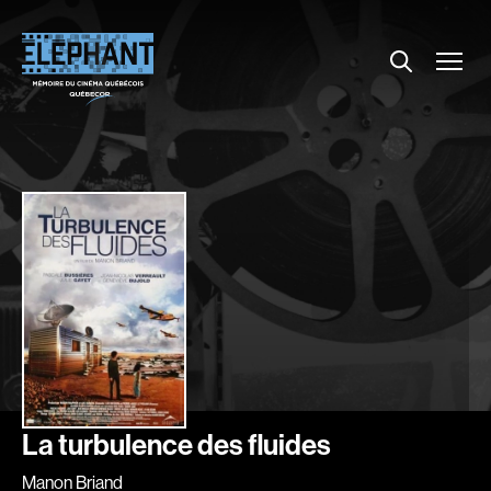
Menu
Explorer le répertoire
Projections
Entrevues
Nouvelles
À propos
Dossiers
Comment louer un film ?
Contact
FAQ
About us
La turbulence des fluides
Manon Briand