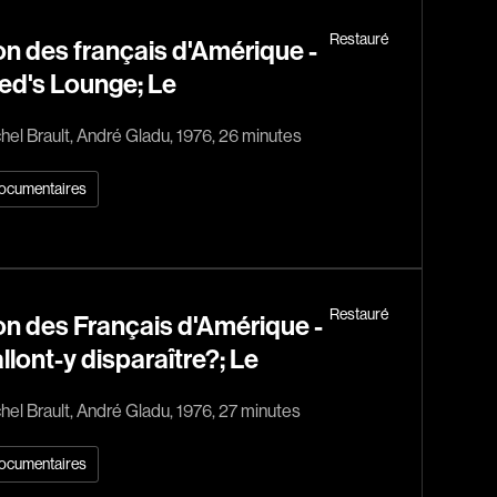
l
Berry Tom
Restauré
n des français d'Amérique -
Bérubé Claude
ed's Lounge; Le
Bigras Dan
Binisti Thierry
hel Brault, André Gladu, 1976, 26 minutes
Bisaillon Marc
Bissonnette Jean
ocumentaires
Blanchard André
Blouin François
ia
Bohringer Richard
Restauré
n des Français d'Amérique -
Boisvert Simon
'allont-y disparaître?; Le
Bolduc Nicolas
Bonello Bertrand
hel Brault, André Gladu, 1976, 27 minutes
u
Bonnière René
ocumentaires
 Sonia
Bordeleau Francis