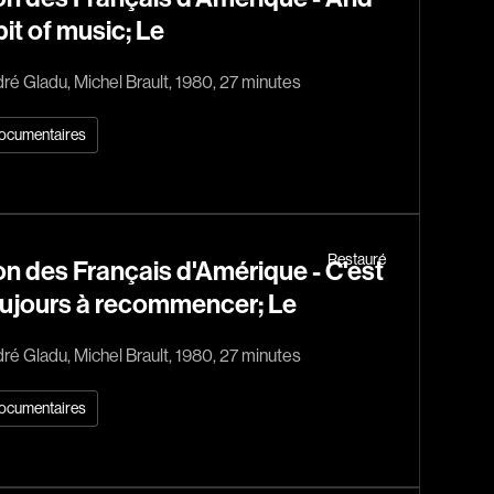
Baril Céline
bit of music; Le
Barnaby Jeff
Baruchel Jay
ré Gladu, Michel Brault, 1980, 27 minutes
Bastien Pierre
ocumentaires
Baylaucq Philippe
Beaudoin Stéphan
Beaudry Jean
Beaulieu-Cyr Jonathan
Restauré
n des Français d'Amérique - C'est
 Sophie
Bélanger Louis
ujours à recommencer; Le
d
Benjelloun Hassan
ré Gladu, Michel Brault, 1980, 27 minutes
.
Benoit Denyse
r
Bergeron Bernard
ocumentaires
Bernadet Henry
o
Bernier David