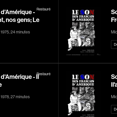
Bernier Jean-Pau
Restauré
 d'Amérique -
So
Bertalan Attila
t, nos gens; Le
Fr
Bigras Jean-Yves
Binamé Charles
, 1975, 24 minutes
Mic
Biron Vincent
Bissett Roshell
D
Blanc Annick
Blatt Jeffrey
Bohdanowicz Sof
Restauré
d'Amérique - Il
So
Boire Roger
e
Il
Boivin Patrick
Bolduc Mario
, 1978, 27 minutes
Mic
Bonmariage Man
D
Bonspille Boileau