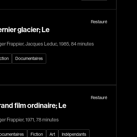
Horreur
Jeunesse
Policiers
Restauré
rnier glacier; Le
Science-fiction
Thrillers
er Frappier, Jacques Leduc, 1985, 84 minutes
ction
Documentaires
1930
1950
Restauré
and film ordinaire; Le
1970
1990
er Frappier, 1971, 78 minutes
2010
ocumentaires
Fiction
Art
Indépendants