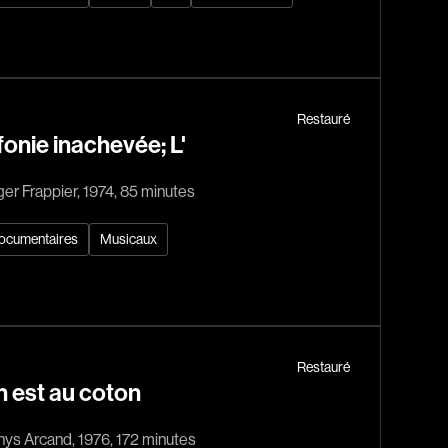
dz
Absa Moussa Sene
Restauré
Adam Mark
fonie inachevée; L'
e
Alacchi Carlo
er Frappier, 1974, 85 minutes
ay Édouard
Albert Geneviève
Alkhalidey Adib
ocumentaires
Musicaux
Allard Geneviève
r
Alleyn Jennifer
Anderson Michael
e
Angers Richard
Restauré
 est au coton
Annaud Jean-Jacques
Anthian Pierre
ys Arcand, 1976, 172 minutes