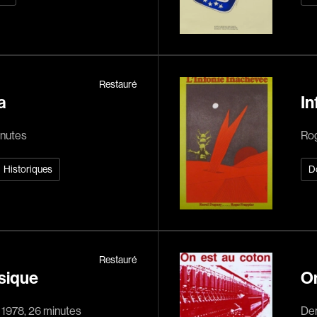
Réalisateur
(Daniel Grou) Po
Restauré
Adam Camil
a
In
Adams Dominiqu
inutes
Rog
Albernhe Trembl
Aliassa Babek
Historiques
D
Allard Gabriel
Allen Jeremy Pete
Almond Paul
André G. Laurain
Restauré
usique
On
Angrignon Yves
Antaki Joseph
, 1978, 26 minutes
Den