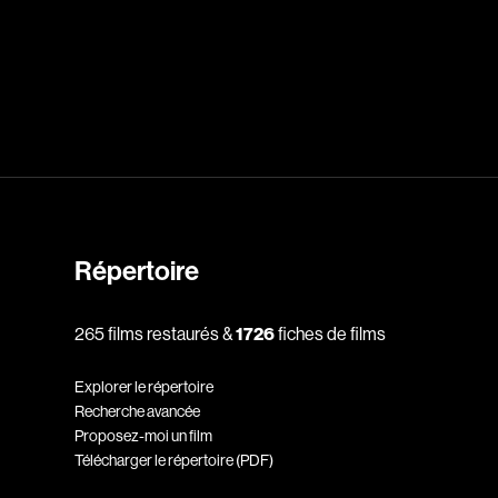
Cantet Laurent
Canuel Érik
Carle Gilles
Caron Michel
ert
Carré Louise
eorges
Carrière Bruno
Carter Peter
Castillo Nardo
Répertoire
e
Cayer Marc
Chabot Mario
265 films restaurés &
1726
fiches de films
Chabot Catherine
Explorer le répertoire
Champagne Monique
Recherche avancée
Proposez-moi un film
s
Charbonneau Mélanie
Télécharger le répertoire (PDF)
Chartrand Alexandre