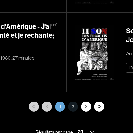
Borsos Phillip
Bouchard Mirya
Bouchard Michel
d'Amérique - J'ai
Restauré
So
Boujenah Michel
nté et je rechante;
Jo
Bourdon Luc
Boutet Richard
And
, 1980, 27 minutes
Bradshaw John
D
Brassard Marie
Brault Virginie
Brennan Jason
Brie Claude
1
2
Broca Philippe de
Cabrera Dominiq
Calderon Philipp
Résultats par page