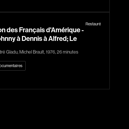
Bostan Elisabeta
m
Bouchard Guy
Boucher Jean-Carl
Restauré
n des Français d'Amérique -
Boulianne Éric K.
hnny à Dennis à Alfred; Le
Bourgault Martin
Bouvier François
ré Gladu, Michel Brault, 1976, 26 minutes
Brassard André
ocumentaires
Brault François
Brault Michel
Briand Manon
Brisson François
Brodeur-Desrosiers Sandrine
ue
Cadrin-Rossignol Iolande
e
Campbell Graeme