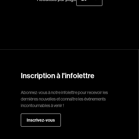
Campeau Éric
Cantin Roger
Cardinal Roger
Carmody Don
Caron-Guay Hub
Carrier Louis-G
Carrière Marcel
Carthew KC
Inscription à l'infolettre
Castravelli Claud
Cayrol Jean
Abonnez-vous à notre infolettre pour recevoir les
dernières nouvelles et connaître les événements
Chabot Jean
incontournables à venir !
Chabrol Claude
Inscrivez-vous
Champagne Loui
Charlebois Lyne