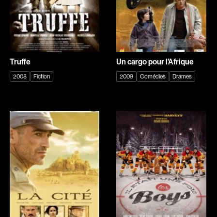
de Rycker Piet
Deer Tracey
Defalco Martin
Degryse Marc
Delacroix René
Delisle François
Demers Claude
Demers Patrick
Truffe
Un cargo pour l'Afrique
Demetrios Demetri
Demy Jacques
2008
Fiction
2009
Comédies
Drames
Denis Mathieu
Deraspe Sophie
Deruas Peano Caroline
Desai Gopi
Desgagné Brian
Desgagnés Yves
Desjardins Dominic
Desjardins Paquette Joëlle
Desmares Christian
DesRochers Alain
Desrosiers Claude
Devaivre Jean
Devereaux Maurice
Devers Claire
Devlin Bernard
Dion Yves
Dionne Guylaine
Dionne Luc