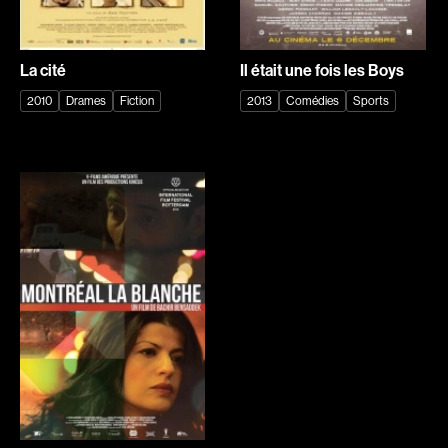
Ditchburn Robert
Doe Stéphane
Doepner Martin
Dolan Xavier
La cité
Il était une fois les Boys
Donovan Jim
Dorff Matt
2010
Drames
Fiction
2013
Comédies
Sports
Dorfmann Jacques
Dormael Jaco van
Dorsey Joshua
Dorsey Nicole
Dotan Shimon
Drach Michel
Dragone Franco
Dubé Alexa-Jeanne
Dubois Tristan
Dubuc Bruno
Duceppe Pierre
Duchesneau Hélène
Duckworth Martin
Dufaud Max
Dufaux Georges
Duffault William
Dufour-Laperrière Félix
Dugal Louise
Dugowson Maurice
Duguay Raoul
Duguay Christian
Duke Daryl