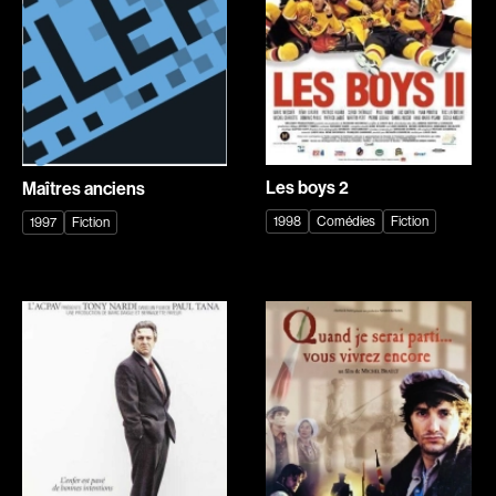
Romantiques
Science-fiction
Sports
Thrillers
Western
Décennies
Les boys 2
Maîtres anciens
1920
1930
1998
Comédies
Fiction
1997
Fiction
1940
1950
1960
1970
1980
1990
2000
2010
2020
Réalisateur
(Daniel Grou) Podz
Absa Moussa Sene