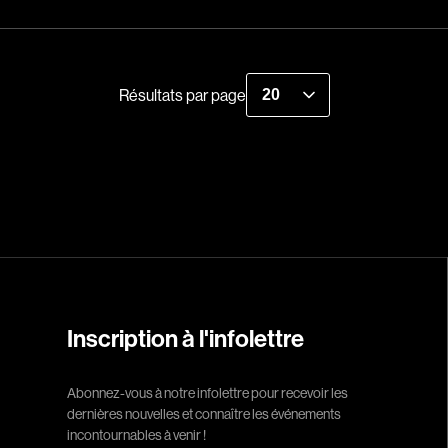
Indépendants
Recherche par mots-clés
Musicaux
Films, personnes, entrevues, bandes annonces ...
Romantiques
Résultats par page
Sports
Western
Décennies
1920
1940
1960
Inscription à l'infolettre
1980
2000
Abonnez-vous à notre infolettre pour recevoir les
2020
dernières nouvelles et connaître les événements
incontournables à venir !