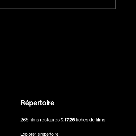
Jeunesse
Policiers
Science-fiction
Thrillers
1930
1950
1970
Répertoire
1990
2010
265 films restaurés &
1726
fiches de films
Explorer le répertoire