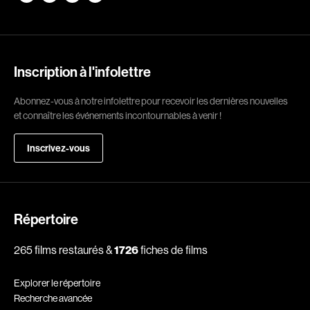
Romantiques
Science-fiction
Sports
Thrillers
Western
Inscription à l'infolettre
Décennies
Abonnez-vous à notre infolettre pour recevoir les dernières nouvelles
et connaître les événements incontournables à venir !
1920
1930
Inscrivez-vous
1940
1950
1960
1970
1980
1990
2000
2010
Répertoire
2020
265 films restaurés &
1726
fiches de films
Réalisateur
Explorer le répertoire
Recherche avancée
(Daniel Grou) Podz
Absa Moussa Sene