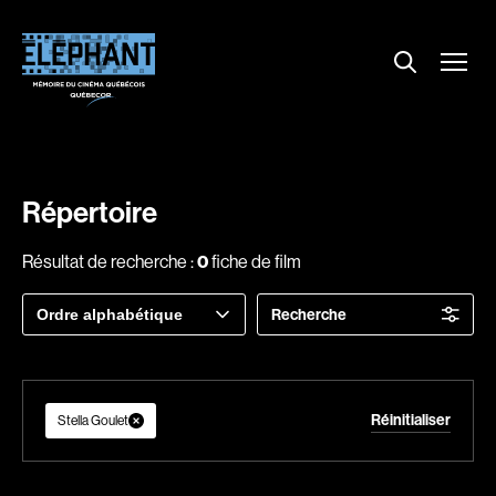
Menu
Explorer le répertoire
Projections
Entrevues
Nouvelles
Répertoire
À propos
Résultat de recherche :
0
fiche de film
Dossiers
Trier
Recherche
Comment louer un film ?
par
Contact
FAQ
Réinitialiser
About us
Stella Goulet