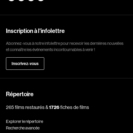
Romantiques
Science-fiction
Sports
Thrillers
Western
Inscription à l'infolettre
Décennies
Abonnez-vous à notre infolettre pour recevoir les dernières nouvelles
et connaître les événements incontournables à venir !
1920
1930
Inscrivez-vous
1940
1950
1960
1970
1980
1990
2000
2010
Répertoire
2020
265 films restaurés &
1726
fiches de films
Réalisateur
Explorer le répertoire
Recherche avancée
(Daniel Grou) Podz
Absa Moussa Sene