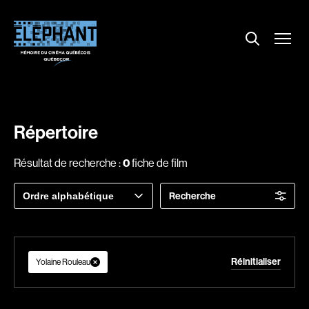
Menu
Explorer le répertoire
Projections
Entrevues
Nouvelles
Répertoire
À propos
Résultat de recherche :
0
fiche de film
Dossiers
Trier
Recherche
Comment louer un film ?
par
Contact
FAQ
Réinitialiser
About us
Yolaine Rouleau