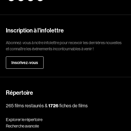
Romantiques
Science-fiction
Sports
Thrillers
Western
Inscription à l'infolettre
Décennies
Abonnez-vous à notre infolettre pour recevoir les dernières nouvelles
et connaître les événements incontournables à venir !
1920
1930
Inscrivez-vous
1940
1950
1960
1970
1980
1990
2000
2010
Répertoire
2020
265 films restaurés &
1726
fiches de films
Réalisateur
Explorer le répertoire
Recherche avancée
(Daniel Grou) Podz
Absa Moussa Sene