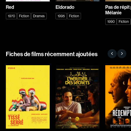
Romantiques
Science-fiction
Red
Eldorado
Pas de répit
Sports
Thrillers
Mélanie
1970
Fiction
Drames
1995
Fiction
Western
1990
Fiction
Décennies
1920
1930
Fiches de films récemment ajoutées
1940
1950
1960
1970
1980
1990
2000
2010
2020
Réalisateur
(Daniel Grou) Podz
Absa Moussa Sene
Adam Camil
Adam Mark