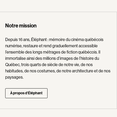
Ferreira Barbosa Laurence
Filiatrault Denise
Findlay David
Fischer Max
Flicker Theodore J.
Fok George
Notre mission
Forcier André
Fortier Gauthier Alexis
Fortin Francis
Fortin Sarah
Depuis 16 ans, Éléphant : mémoire du cinéma québécois
Fortin Claude
Fouché Audrey
numérise, restaure et rend graduellement accessible
l’ensemble des longs métrages de fiction québécois. Il
Fournier Yves-Christian
Fournier Roger
immortalise ainsi des millions d’images de l’histoire du
Fournier Claude
Fournier Jacques
Québec, trois quarts de siècle de notre vie, de nos
Franchi Alexandre
Frappier Roger
habitudes, de nos costumes, de notre architecture et de nos
Fraser Brad
Fréchette Rémi
paysages.
Freedland Georges
Frenette Jean
Fritz Edgar
Fruet William
À propos d’Éléphant
Fuica Demian
Fuica Leonardo
Furey Lewis
Furie Sidney J.