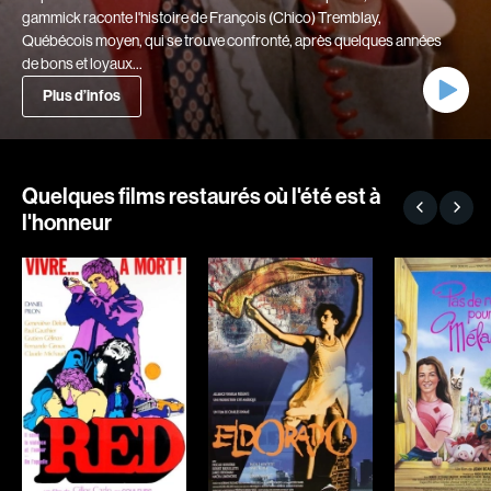
gammick raconte l'histoire de François (Chico) Tremblay,
Explorer par
Québécois moyen, qui se trouve confronté, après quelques années
de bons et loyaux…
Genres
Plus d’infos
Action
Amateurs
Animation
Art
Aventure
Biographiques
Quelques films restaurés où l'été est à
l'honneur
Comédies
Comédies musicales
Documentaires
Drames
Érotiques
Étudiants
Famille
Fantastiques
Fiction
Guerre
Historiques
Horreur
Indépendants
Jeunesse
Musicaux
Policiers