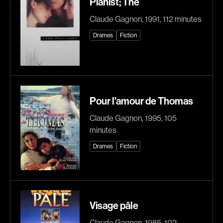
Pianist; The
Romantiques
Science-fiction
Claude Gagnon, 1991, 112 minutes
Sports
Thrillers
Drames
Fiction
Western
Décennies
1920
1930
Pour l'amour de Thomas
1940
1950
Claude Gagnon, 1995, 105
1960
1970
minutes
1980
1990
Drames
Fiction
2000
2010
2020
Recherche par mots-clés
Films, personnes, entrevues, bandes annonces ...
Réalisateur
Visage pâle
(Daniel Grou) Podz
Absa Moussa Sene
Claude Gagnon, 1985, 102