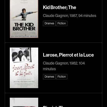
Kid Brother; The
Explorer par
Claude Gagnon, 1987, 94 minutes
Genres
Drames
Fiction
Action
Amateurs
Animation
Art
Aventure
Biographiques
Comédies
Comédies musicales
Larose, Pierrot et la Luce
Documentaires
Drames
Claude Gagnon, 1982, 104
Érotiques
Étudiants
minutes
Famille
Fantastiques
Drames
Fiction
Fiction
Guerre
Historiques
Horreur
Indépendants
Jeunesse
Musicaux
Policiers