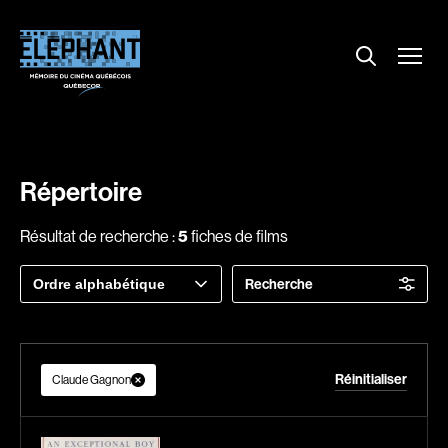
Menu
Explorer le répertoire
Projections
Entrevues
Nouvelles
Répertoire
À propos
Résultat de recherche :
5
fiches de films
Dossiers
Trier
Recherche
Comment louer un film ?
par
Contact
FAQ
Réinitialiser
About us
Claude Gagnon