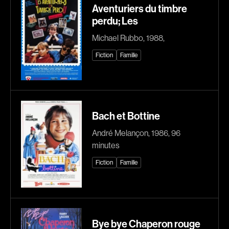
Aventuriers du timbre
Explorer par
perdu; Les
Genres
Michael Rubbo, 1988,
Fiction
Famille
Action
Amateurs
Animation
Art
Aventure
Biographiques
Comédies
Comédies musicales
Bach et Bottine
Documentaires
Drames
André Melançon, 1986, 96
Érotiques
Étudiants
minutes
Famille
Fantastiques
Fiction
Famille
Fiction
Guerre
Historiques
Horreur
Indépendants
Jeunesse
Musicaux
Policiers
Bye bye Chaperon rouge