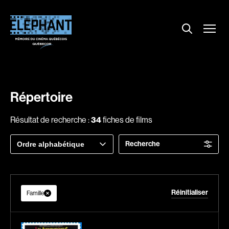
Menu
Explorer le répertoire
Projections
Entrevues
Nouvelles
Répertoire
À propos
Résultat de recherche :
34
fiches de films
Dossiers
Trier
Recherche
Comment louer un film ?
par
Contact
FAQ
About us
Réinitialiser
Famille