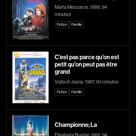
Romantiques
Science-fiction
Marta Mészaros, 1989, 94
Sports
Thrillers
minutes
Western
Fiction
Famille
Décennies
1920
1930
C'est pas parce qu'on est
1940
1950
petit qu'on peut pas être
1960
1970
grand
1980
1990
Vojtech Jasny, 1987, 93 minutes
2000
2010
Fiction
Famille
2020
Réalisateur
(Daniel Grou) Podz
Absa Moussa Sene
Championne; La
Adam Camil
Adam Mark
Elisabeta Bostan, 1991, 94