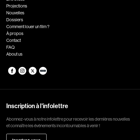
Projections
Romantiques
Science-fiction
Nouvelles
Sports
Thrillers
Dossiers
Comment louer un film ?
Western
À propos
Contact
Décennies
FAQ
About us
1920
1930
1940
1950
1960
1970
1980
1990
2000
2010
Inscription à l'infolettre
2020
Abonnez-vous à notre infolettre pour recevoir les dernières nouvelles
Réalisateur
et connaître les événements incontournables à venir !
(Daniel Grou) Podz
Absa Moussa Sene