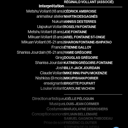
RÉGINALD VOLLANT
(ASSOCIÉ)
Arson Ann
Asselin Olivier
Interprétation
Metshu Vollant (18 ans)
CÉDRICK AMBROISE
Asselin Jean-François
Attenborough Richard
animateur atelier
MARTIN DESGAGNÉS
Nukum
ANNISS DESTERRES
Aubert Robin
Aubin David
Uapukun Vollant
ROSELYN FONTAINE
Metshu Vollant (8 ans)
JOE FONTAINE
Aubry François
Audy Michel
Mikuan Vollant (8 ans)
ARIEL FONTAINE ST-ONGE
Mikuan Vollant (16-21 ans)
Aurtenèche Albéric
Ayotte Zachary
SHARON FONTAINE-ISHPATAO
Francis
ÉTIENNE GALLOY
Azzopardi Mario
Baillargeon Paule
Shaniss Jourdain (16-21 ans)
YAMIE GRÉGOIRE
Greg
DOUGLAS GRÉGOIRE
Baldi Gian Vittorio
Ball Ara
Shaniss Jourdain
KATINEN GRÉGOIRE-FONTAINE
Josh
BILLY-JACK JOURDAIN
Barabé Charles
Barbancourt Marie Ange
Claude Vollant
MIKE INNU PAPU MCKENZIE
Nishkiss (9 mois)
MIKUPISHAN POIRIER
Barbeau Paul
Barbeau Manon
enseignante
BRIGITTE POUPART
Barbeau-Lavalette Anaïs
Baric Nancy
Louise Vollant
CAROLINE VACHON
Recherche par mots-clés
Barichello Rudy
Baril Céline
Direction artistique
JOËLLE PÉLOQUIN
Musique
Films, personnes, entrevues, bandes annonces ...
LOUIS-JEAN CORMIER
Barilliet France
Barnaby Jeff
Costumes
MARJOLAYNE DESROSIERS
Conception sonore
SYLVAIN BELLEMARE
Barrilliet Fabrice
Baruchel Jay
SAMUEL GAGNON-THIBODEAU
Prise de son
FRÉDÉRIC CLOUTIER
Barzman Paolo
Bastien Pierre
STEPHEN DE OLIVEIRA