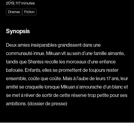
2019
, 117 minutes
Explorer par
Drames
Fiction
Genres
Synopsis
Action
Amateurs
Deux amies inséparables grandissent dans une
Animation
Art
communauté innue. Mikuan vit au sein d'une famille aimante,
Aventure
Biographiques
tandis que Shaniss recolle les morceaux d'une enfance
Comédies
Comédies musicales
bafouée. Enfants, elles se promettent de toujours rester
Documentaires
Drames
ensemble, coûte que coûte. Mais à l'aube de leurs 17 ans, leur
Érotiques
Étudiants
amitié se craquelle lorsque Mikuan s'amourache d'un blanc et
Famille
Fantastiques
se met à rêver de sortir de cette réserve trop petite pour ses
ambitions. (dossier de presse)
Fiction
Guerre
Historiques
Horreur
Indépendants
Jeunesse
Musicaux
Policiers