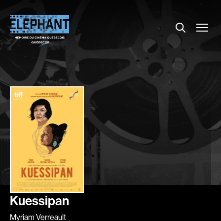
Menu
Explorer le répertoire
Projections
Entrevues
Nouvelles
À propos
Dossiers
Comment louer un film ?
Contact
FAQ
About us
Kuessipan
Myriam Verreault