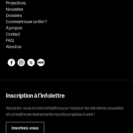
Romantiques
Science-fiction
Projections
Nouvelles
Sports
Thrillers
Dossiers
Western
Comment louer un film ?
À propos
Décennies
Contact
FAQ
1920
1930
About us
1940
1950
1960
1970
1980
1990
2000
2010
2020
Inscription à l'infolettre
Réalisateur
Abonnez-vous à notre infolettre pour recevoir les dernières nouvelles
et connaître les événements incontournables à venir !
(Daniel Grou) Podz
Absa Moussa Sene
Adam Camil
Adam Mark
Inscrivez-vous