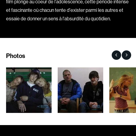
film plonge au coeur de l'adolescence, cette période intense
Romantiques
Science-fiction
et fascinante où chacun tente d'exister parmi les autres et
Sports
Thrillers
essaie de donner un sens à l'absurdité du quotidien.
Western
Décennies
Photos
1920
1930
1940
1950
1960
1970
1980
1990
2000
2010
2020
Réalisateur
(Daniel Grou) Podz
Absa Moussa Sene