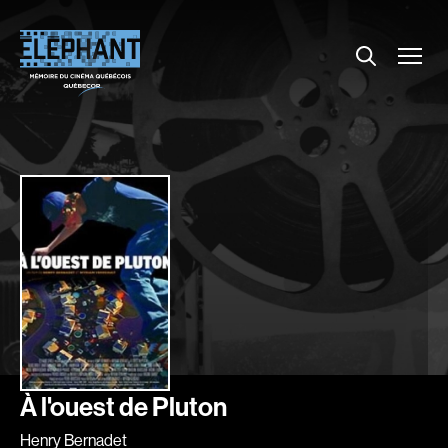
Menu
Explorer le répertoire
Projections
Entrevues
Nouvelles
À propos
Dossiers
Comment louer un film ?
Contact
FAQ
About us
À l'ouest de Pluton
Henry Bernadet