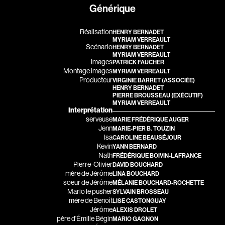
Générique
Adam Camil
Adam Mark
Adams Dominique
Alacchi Carlo
Réalisation
HENRY BERNADET
MYRIAM VERREAULT
Albernhe Tremblay Édouard
Albert Geneviève
Scénario
HENRY BERNADET
MYRIAM VERREAULT
Aliassa Babek
Alkhalidey Adib
Images
PATRICK FAUCHER
Montage images
MYRIAM VERREAULT
Allard Gabriel
Allard Geneviève
Producteur
VIRGINIE BARRET
(ASSOCIÉE)
HENRY BERNADET
Allen Jeremy Peter
Alleyn Jennifer
PIERRE BROUSSEAU
(EXÉCUTIF)
MYRIAM VERREAULT
Almond Paul
Anderson Michael
Interprétation
serveuse
MARIE FRÉDÉRIQUE AUGER
André G. Lauraine
Angers Richard
Jenn
MARIE-PIER B. TOUZIN
Isa
CAROLINE BEAUSÉJOUR
Angrignon Yves
Annaud Jean-Jacques
Kevin
YANN BERNARD
Antaki Joseph
Anthian Pierre
Nath
FRÉDÉRIQUE BOIVIN-LAFRANCE
Pierre-Olivier
DAVID BOUCHARD
Arango Juan Andrés
Arcand Paul
mère de Jérôme
LINA BOUCHARD
soeur de Jérôme
MÉLANIE BOUCHARD-ROCHETTE
Arcand Denys
Archambault Louise
Mario le pusher
SYLVAIN BROSSEAU
mère de Benoît
LISE CASTONGUAY
Archambault Sylvain
Arsenault Mychel
Jérôme
ALEXIS DROLET
père d'Émilie Bégin
Arseneau Bussières Philippe
Arsin Jean
MARIO GAGNON