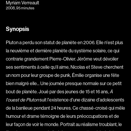
Myriam Verreault
2008
, 95 minutes
Explorer par
Genres
Synopsis
Action
Amateurs
Pluton a perdu son statut de planète en 2006. Elle n'est plus
Animation
Art
la neuvième et dernière planète du système solaire, ce qui
Aventure
Biographiques
contrarie grandement Pierre-Olivier. Jérôme veut dévoiler
Comédies
Comédies musicales
ses sentiments à celle qu'il aime, Nicolas et Steve cherchent
Documentaires
Drames
un nom pour leur groupe de punk, Émilie organise une fête
Érotiques
Étudiants
bien malgré elle... Une journée presque normale sur ce petit
bout de planète. Joué par des jeunes de 15 et 16 ans,
À
Famille
Fantastiques
l'ouest de Pluton
suit l'existence d'une dizaine d'adolescents
Fiction
Guerre
de la banlieue pendant 24 heures. Ce chassé-croisé qui mêle
Historiques
Horreur
humour et drame témoigne de leurs préoccupations et de
Indépendants
Jeunesse
leur façon de voir le monde. Portrait au réalisme troublant, le
Musicaux
Policiers