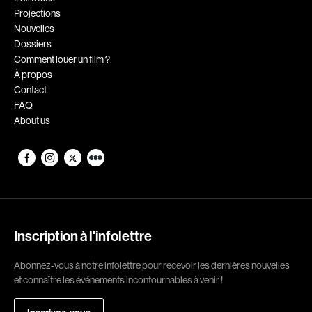
Projections
Romantiques
Science-fiction
Nouvelles
Sports
Thrillers
Dossiers
Comment louer un film ?
Western
À propos
Contact
Décennies
FAQ
About us
1920
1930
1940
1950
1960
1970
1980
1990
2000
2010
Inscription à l'infolettre
2020
Abonnez-vous à notre infolettre pour recevoir les dernières nouvelles
Réalisateur
et connaître les événements incontournables à venir !
(Daniel Grou) Podz
Absa Moussa Sene