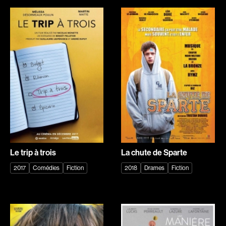
Carthew KC
Castillo Nardo
Castravelli Claude
Cayer Marc
Cayrol Jean
Chabot Mario
Chabot Jean
Chabot Catherine
Chabrol Claude
Champagne Monique
Champagne Louis
Charbonneau Mélanie
Charlebois Lyne
Chartrand Alexandre
Chartrand Alain
Chetwynd Lionel
Chevigny Pier-Philippe
Chica Patricia
Chicoine Alain
Chif Junna
Le trip à trois
La chute de Sparte
Chila Dominique
Chokri Monia
2017
Comédies
Fiction
2018
Drames
Fiction
Chomet Sylvain
Choquette Louis
Chotel Paul
Chouinard Denis
Chouinard Yvan
Chouraqui Elie
Chow Deborah
Cinq-Mars Chloé