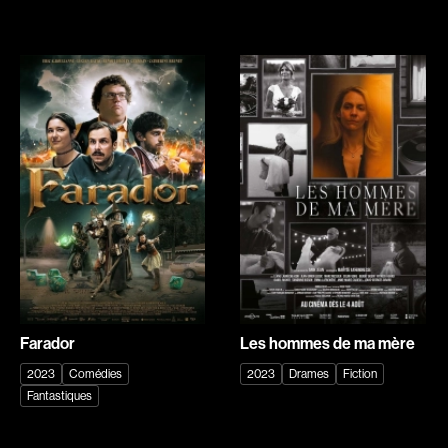
Ferreira Barbosa Laurence
Filiatrault Denise
Findlay David
Fischer Max
Flicker Theodore J.
Fok George
Forcier André
Fortier Gauthier Alexis
Fortin Francis
Fortin Sarah
Fortin Claude
Fouché Audrey
Fournier Yves-Christian
Fournier Roger
Fournier Claude
Fournier Jacques
Franchi Alexandre
Frappier Roger
Fraser Brad
Fréchette Rémi
Freedland Georges
Frenette Jean
Farador
Les hommes de ma mère
Fritz Edgar
Fruet William
2023
Comédies
2023
Drames
Fiction
Fuica Demian
Fuica Leonardo
Fantastiques
Furey Lewis
Furie Sidney J.