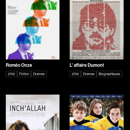
Romantiques
Science-fiction
Sports
Thrillers
Western
Décennies
1920
1930
1940
1950
1960
1970
Roméo Onze
L' affaire Dumont
1980
1990
2012
Fiction
Drames
2012
Drames
Biographiques
2000
2010
2020
Réalisateur
(Daniel Grou) Podz
Absa Moussa Sene
Adam Camil
Adam Mark