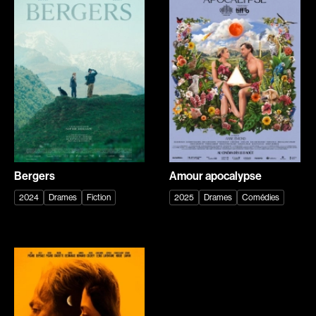
Gibbons Rodney
Gignac Éric
Gillard Stuart
Gilmore Danny
Giovanni José
Girard François
Girard Hélène
Giroux Maxime
Giroux Yan
Gladu André
Godbout Jacques
Godbout Benoit
Godbout Louis
Godin Olivier
Godron Sébastien
Goldstein Allan A.
Bergers
Amour apocalypse
Gosselin Bernard
Goudreau Richard
2024
Drames
Fiction
2025
Drames
Comédies
Goulet Stella
Goupil Pierre
Gourd François
Gow David
Goyer Dominic
Goyette Sophie
Grbovic Ivan
Greco Pierre
Green Martin
Grégoire Philippe