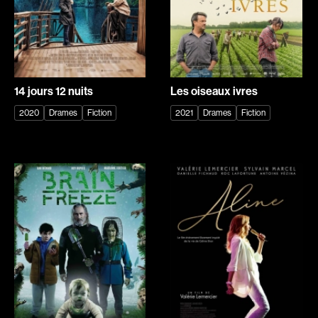
Denis Mathieu
Deraspe Sophie
Deruas Peano Caroline
Desai Gopi
Desgagné Brian
Desgagnés Yves
Desjardins Dominic
Desjardins Paquette Joëlle
14 jours 12 nuits
Les oiseaux ivres
Desmares Christian
DesRochers Alain
2020
Drames
Fiction
2021
Drames
Fiction
Desrosiers Claude
Devaivre Jean
Devereaux Maurice
Devers Claire
Devlin Bernard
Dion Yves
Dionne Guylaine
Dionne Luc
Ditchburn Robert
Doe Stéphane
Doepner Martin
Dolan Xavier
Donovan Jim
Dorff Matt
Dorfmann Jacques
Dormael Jaco van
Dorsey Joshua
Dorsey Nicole