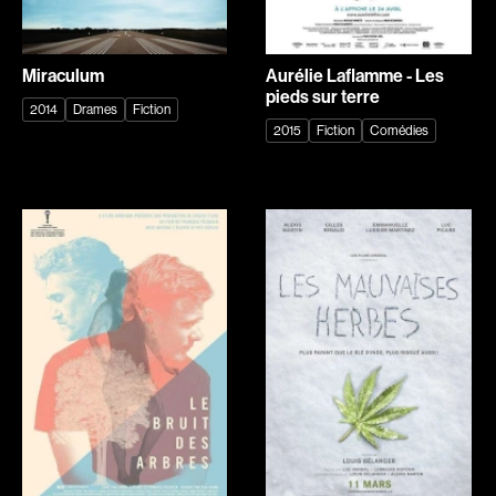
Beaudry Diane
Beaudry Jean
Beaulieu Renée
Beaulieu-Cyr Jonathan
Miraculum
Aurélie Laflamme - Les
Bédard Marcotte Sophie
Bélanger Louis
pieds sur terre
2014
Drames
Fiction
Bélanger Fernand
Benjelloun Hassan
2015
Fiction
Comédies
Benoit Jacques W.
Benoit Denyse
Bensaddek Bachir
Bergeron Bernard
Bergman Marta
Bernadet Henry
Bernasconi Fulvio
Bernier David
Bernier Jean-Paul
Berry Tom
Bertalan Attila
Bérubé Claude
Bigras Jean-Yves
Bigras Dan
Binamé Charles
Binisti Thierry
Biron Vincent
Bisaillon Marc
Bissett Roshell
Bissonnette Jean