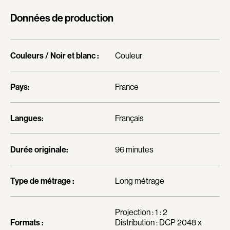
Bastien Jephté
Baylaucq Philippe
Données de production
Beaudin Jean
Beaudoin Stéphan
Beaudry Diane
Beaudry Jean
Couleurs / Noir et blanc :
Couleur
Beaulieu Renée
Beaulieu-Cyr Jonathan
Bédard Marcotte Sophie
Bélanger Louis
Pays:
France
Bélanger Fernand
Benjelloun Hassan
Benoit Jacques W.
Benoit Denyse
Langues:
Français
Bensaddek Bachir
Bergeron Bernard
Bergman Marta
Bernadet Henry
Durée originale:
96 minutes
Bernasconi Fulvio
Bernier David
Bernier Jean-Paul
Berry Tom
Type de métrage :
Long métrage
Bertalan Attila
Bérubé Claude
Bigras Jean-Yves
Bigras Dan
Projection : 1 : 2
Formats :
Distribution : DCP 2048 x
Binamé Charles
Binisti Thierry