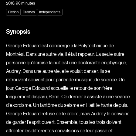
2018
, 96 minutes
Explorer par
Fiction
Drames
Indépendants
Genres
Synopsis
Action
Amateurs
George Édouard est concierge à la Polytechnique de
Animation
Art
Montréal. Dans une autre vie, il était rappeur. La seule autre
Aventure
Biographiques
personne qu'il croise la nuit est une doctorante en physique,
Comédies
Comédies musicales
Audrey. Dans une autre vie, elle voulait danser. Ils se
Documentaires
Drames
retrouvent souvent pour parler de musique, de science. Un
Érotiques
Étudiants
jour, George Édouard accueille le retour de son frère
Famille
Fantastiques
longuement disparu, René. Ce dernier a assisté à une séance
d'exorcisme. Un fantôme du séisme en Haïti le hante depuis.
Fiction
Guerre
George Édouard refuse de le croire, mais Audrey le convainc
Historiques
Horreur
de garder l'esprit ouvert. Ensemble, tous les trois doivent
Indépendants
Jeunesse
affronter les différentes convulsions de leur passé et
Musicaux
Policiers