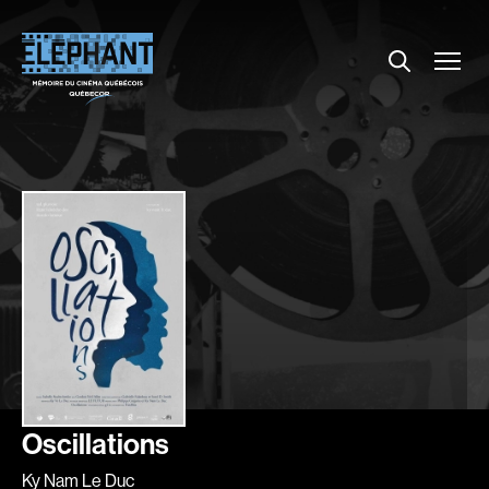
Menu
Explorer le répertoire
Projections
Entrevues
Nouvelles
À propos
Dossiers
Comment louer un film ?
Contact
FAQ
About us
Oscillations
Ky Nam Le Duc