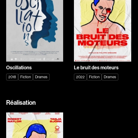
Explorer par
Genres
Action
Amateurs
Animation
Art
Aventure
Biographiques
Comédies
Comédies musicales
Oscillations
Le bruit des moteurs
Documentaires
Drames
2018
Fiction
Drames
2022
Fiction
Drames
Érotiques
Étudiants
Famille
Fantastiques
Fiction
Guerre
Réalisation
Historiques
Horreur
Indépendants
Jeunesse
Musicaux
Policiers