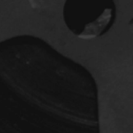
dz
Absa Moussa Sene
Adam Mark
e
Alacchi Carlo
ay Édouard
Albert Geneviève
Alkhalidey Adib
Allard Geneviève
r
Alleyn Jennifer
Anderson Michael
e
Angers Richard
Annaud Jean-Jacques
Anthian Pierre
rés
Arcand Paul