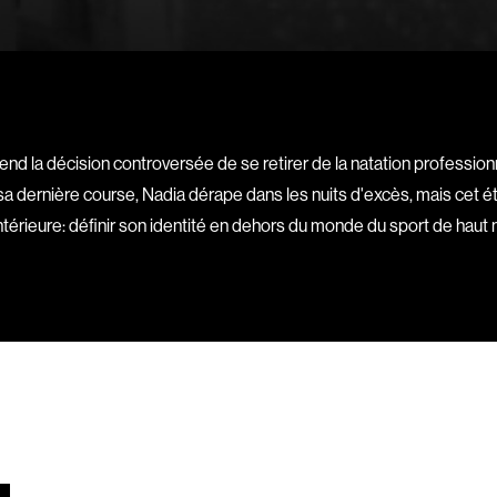
Bigras Jean-Yves
Binamé Charles
Biron Vincent
Bissett Roshell
Blanc Annick
end la décision controversée de se retirer de la natation profession
Blatt Jeffrey
 sa dernière course, Nadia dérape dans les nuits d'excès, mais cet 
Bohdanowicz Sof
 intérieure: définir son identité en dehors du monde du sport de hau
Boire Roger
Boivin Patrick
Bolduc Mario
Bonmariage Man
Bonspille Boileau
Borsos Phillip
Bouchard Mirya
Bouchard Michel