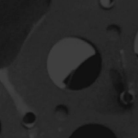
Jeunesse
Policiers
Science-fiction
Thrillers
1930
1950
1970
1990
2010