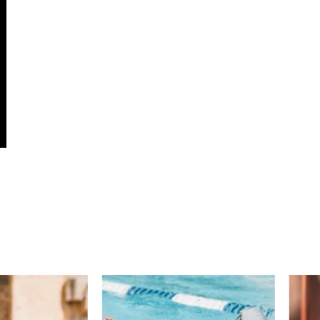
Boujenah Michel
Bourdon Luc
Boutet Richard
Bradshaw John
Brassard Marie
Brault Virginie
Brennan Jason
Brie Claude
Broca Philippe de
Cabrera Dominiq
Calderon Philipp
Campeau Éric
Cantin Roger
Cardinal Roger