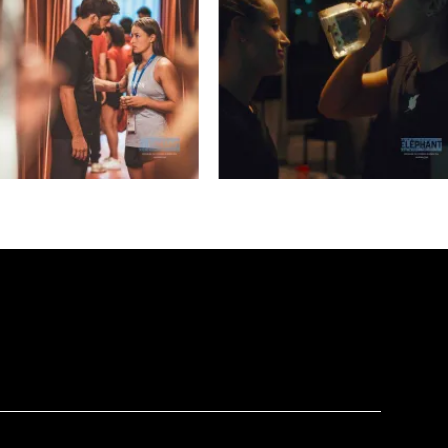
Caron Michel
ert
Carré Louise
eorges
Carrière Bruno
Carter Peter
Castillo Nardo
e
Cayer Marc
Chabot Mario
Chabot Catherine
Champagne Monique
s
Charbonneau Mélanie
Chartrand Alexandre
Chetwynd Lionel
lippe
Chica Patricia
Chif Junna
Chokri Monia