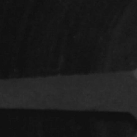
Indépendants
Musicaux
Romantiques
Sports
Western
Décennies
1920
1940
1960
1980
2000
2020