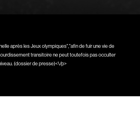
Bigras Dan
Binisti Thierry
Bisaillon Marc
Bissonnette Jean
Blanchard André
nelle après les Jeux olympiques","afin de fuir une vie de
Blouin François
étourdissement transitoire ne peut toutefois pas occulter
ia
Bohringer Richard
t niveau. (dossier de presse)<\/p>
Boisvert Simon
Bolduc Nicolas
Bonello Bertrand
u
Bonnière René
 Sonia
Bordeleau Francis
Bostan Elisabeta
m
Bouchard Guy
Boucher Jean-Carl