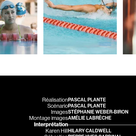
Carmody Don
Caron-Guay Hub
Carrier Louis-G
Carrière Marcel
Carthew KC
Castravelli Claud
Cayrol Jean
Chabot Jean
Chabrol Claude
Champagne Loui
Charlebois Lyne
Réalisation
PASCAL PLANTE
Scénario
PASCAL PLANTE
Chartrand Alain
Images
STÉPHANIE WEBER-BIRON
Chevigny Pier-Phi
Montage images
AMÉLIE LABRÈCHE
Interprétation
Chicoine Alain
Karen Hill
HILARY CALDWELL
Chila Dominique