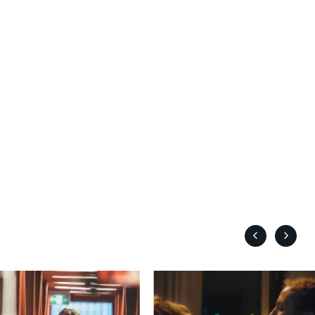
Boulianne Éric K.
Bourgault Martin
Bouvier François
Brassard André
Brault François
Brault Michel
Briand Manon
Brisson François
Brodeur-Desrosiers Sandrine
ue
Cadrin-Rossignol Iolande
e
Campbell Graeme
Cantet Laurent
Canuel Érik
Carle Gilles