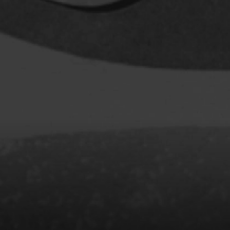
Baruchel Jay
Bastien Pierre
Baylaucq Philippe
Beaudoin Stéphan
Beaudry Jean
Beaulieu-Cyr Jonathan
 Sophie
Bélanger Louis
d
Benjelloun Hassan
.
Benoit Denyse
r
Bergeron Bernard
Bernadet Henry
o
Bernier David
l
Berry Tom
Bérubé Claude