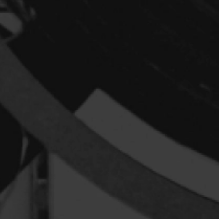
Arcand Denys
Archambault Sylv
Arseneau Bussièr
Arson Ann
Asselin Jean-Fra
Aubert Robin
Aubry François
Aurtenèche Albér
Azzopardi Mario
Baldi Gian Vittori
Barabé Charles
Barbeau Paul
Barbeau-Lavalett
Barichello Rudy
Barilliet France