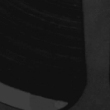
Archambault Louise
ain
Arsenault Mychel
es Philippe
Arsin Jean
Asselin Olivier
nçois
Attenborough Richard
Aubin David
Audy Michel
ic
Ayotte Zachary
Baillargeon Paule
o
Ball Ara
Barbancourt Marie Ange
Barbeau Manon
e Anaïs
Baric Nancy
Baril Céline
Barnaby Jeff