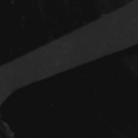
Réalisateur
(Daniel Grou) Po
Adam Camil
Adams Dominiqu
Albernhe Trembl
Aliassa Babek
Allard Gabriel
Allen Jeremy Pete
Almond Paul
André G. Laurain
Angrignon Yves
Antaki Joseph
Arango Juan And