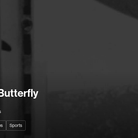
Barrilliet Fabrice
Barzman Paolo
Bastien Jephté
Beaudin Jean
Beaudry Diane
Beaulieu Renée
Bédard Marcotte
Bélanger Fernan
Recherche par mots-clés
Benoit Jacques W
Films, personnes, entrevues, bandes annonces ...
Butterfly
Bensaddek Bachi
Bergman Marta
Bernasconi Fulvi
s
Bernier Jean-Pau
es
Sports
Bertalan Attila