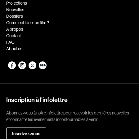
Romantiques
Science-fiction
Projections
Nouvelles
Sports
Thrillers
Dossiers
Western
Comment louer un film ?
À propos
Décennies
Contact
FAQ
1920
1930
About us
1940
1950
1960
1970
1980
1990
2000
2010
2020
Inscription à l'infolettre
Réalisateur
Abonnez-vous à notre infolettre pour recevoir les dernières nouvelles
et connaître les événements incontournables à venir !
(Daniel Grou) Podz
Absa Moussa Sene
Adam Camil
Adam Mark
Inscrivez-vous