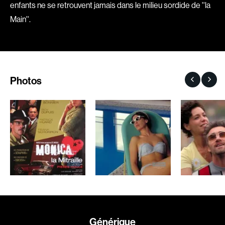
enfants ne se retrouvent jamais dans le milieu sordide de ''la
Romantiques
Science-fiction
Main''.
Sports
Thrillers
Western
Décennies
Photos
1920
1930
1940
1950
1960
1970
1980
1990
2000
2010
2020
Réalisateur
(Daniel Grou) Podz
Absa Moussa Sene
Générique