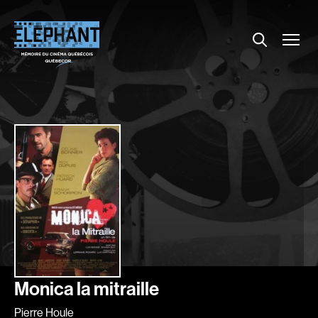
Menu
Explorer le répertoire
Projections
Entrevues
Nouvelles
À propos
Dossiers
Comment louer un film ?
Contact
FAQ
About us
Monica la mitraille
Pierre Houle