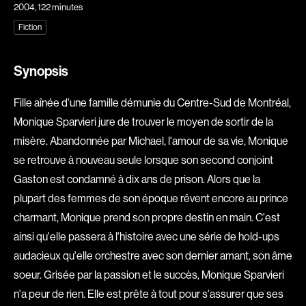
2004
, 122 minutes
Explorer par
Fiction
Genres
Synopsis
Action
Amateurs
Fille aînée d'une famille démunie du Centre-Sud de Montréal,
Animation
Art
Monique Sparvieri jure de trouver le moyen de sortir de la
Aventure
Biographiques
misère. Abandonnée par Michael, l'amour de sa vie, Monique
Comédies
Comédies musicales
se retrouve à nouveau seule lorsque son second conjoint
Documentaires
Drames
Gaston est condamné à dix ans de prison. Alors que la
Érotiques
Étudiants
plupart des femmes de son époque rêvent encore au prince
Famille
Fantastiques
charmant, Monique prend son propre destin en main. C'est
ainsi qu'elle passera à l'histoire avec une série de hold-ups
Fiction
Guerre
audacieux qu'elle orchestre avec son dernier amant, son âme
Historiques
Horreur
soeur. Grisée par la passion et le succès, Monique Sparvieri
Indépendants
Jeunesse
n'a peur de rien. Elle est prête à tout pour s'assurer que ses
Musicaux
Policiers