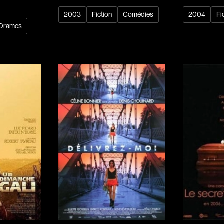
Arango Juan And
2003
Fiction
Comédies
2004
Fi
Arcand Denys
Drames
Archambault Sylv
Arseneau Bussièr
Arson Ann
Asselin Jean-Fra
Aubert Robin
Aubry François
Aurtenèche Albér
Azzopardi Mario
Baldi Gian Vittori
Barabé Charles
Barbeau Paul
Barbeau-Lavalett