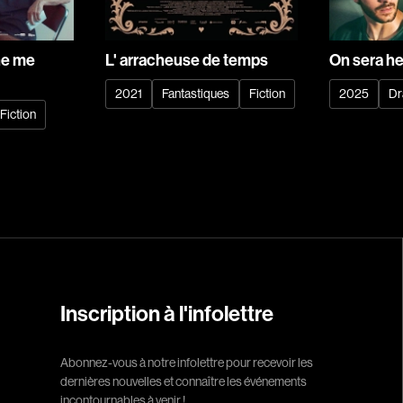
Campeau Éric
Cantin Roger
ne me
L' arracheuse de temps
On sera h
Cardinal Roger
Carmody Don
2021
Fantastiques
Fiction
2025
Dr
Fiction
Caron-Guay Hub
Carrier Louis-G
Carrière Marcel
Carthew KC
Castravelli Claud
Cayrol Jean
Chabot Jean
Inscription à l'infolettre
Chabrol Claude
Champagne Loui
Abonnez-vous à notre infolettre pour recevoir les
dernières nouvelles et connaître les événements
Charlebois Lyne
incontournables à venir !