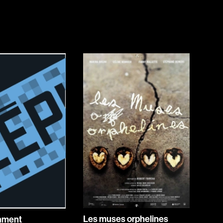
Horreur
Jeunesse
Policiers
Science-fiction
Thrillers
1930
1950
1970
1990
2010
Les muses orphelines
nment