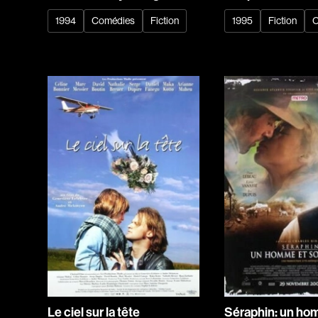
1994
Comédies
Fiction
1995
Fiction
C
Le ciel sur la tête
Séraphin: un ho