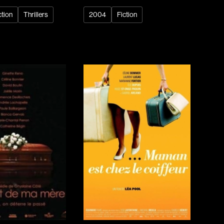
rés
Arcand Paul
ction
Thrillers
2004
Fiction
Archambault Louise
ain
Arsenault Mychel
es Philippe
Arsin Jean
Asselin Olivier
nçois
Attenborough Richard
Aubin David
Audy Michel
ic
Ayotte Zachary
Baillargeon Paule
o
Ball Ara
Barbancourt Marie Ange
Barbeau Manon
e Anaïs
Baric Nancy