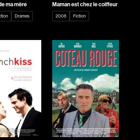
Baril Céline
 de ma mère
Maman est chez le coiffeur
Barnaby Jeff
ction
Drames
2008
Fiction
Baruchel Jay
Bastien Pierre
Baylaucq Philippe
Beaudoin Stéphan
Beaudry Jean
Beaulieu-Cyr Jonathan
 Sophie
Bélanger Louis
d
Benjelloun Hassan
.
Benoit Denyse
r
Bergeron Bernard
Bernadet Henry
o
Bernier David