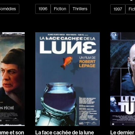
omédies
1996
Fiction
Thrillers
1997
Fic
Réalisateur
(Daniel Grou) Po
Adam Camil
Adams Dominiqu
Albernhe Trembl
Aliassa Babek
Allard Gabriel
Allen Jeremy Pete
Almond Paul
André G. Laurain
Angrignon Yves
Antaki Joseph
mme et son
La face cachée de la lune
Le dernier