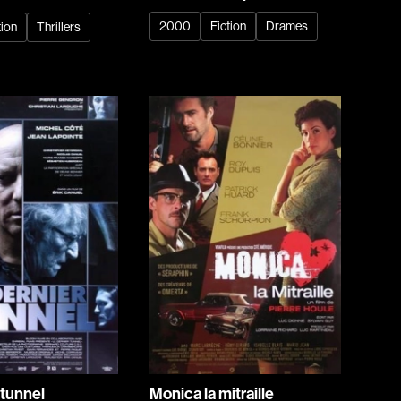
2000
Fiction
Drames
tion
Thrillers
dz
Absa Moussa Sene
Adam Mark
e
Alacchi Carlo
ay Édouard
Albert Geneviève
Alkhalidey Adib
Allard Geneviève
r
Alleyn Jennifer
Anderson Michael
e
Angers Richard
Annaud Jean-Jacques
Anthian Pierre
 tunnel
Monica la mitraille