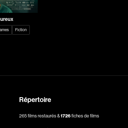
Cantet Laurent
Canuel Érik
eureux
Carle Gilles
Caron Michel
ames
Fiction
ert
Carré Louise
eorges
Carrière Bruno
Carter Peter
Castillo Nardo
e
Cayer Marc
Chabot Mario
Chabot Catherine
Répertoire
Champagne Monique
s
Charbonneau Mélanie
265 films restaurés &
1726
fiches de films
Chartrand Alexandre