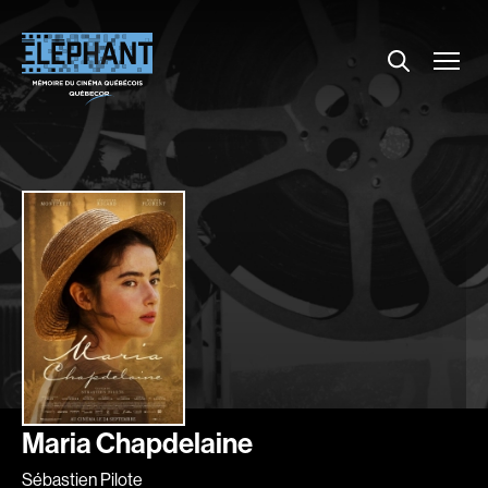
Menu
Explorer le répertoire
Projections
Entrevues
Nouvelles
À propos
Dossiers
Comment louer un film ?
Contact
FAQ
About us
Maria Chapdelaine
Sébastien Pilote