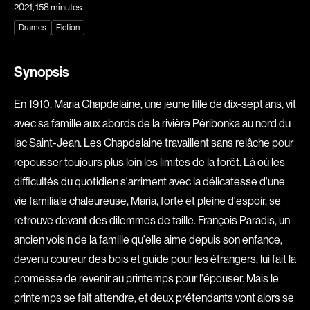
2021
, 158 minutes
Explorer par
Drames
Fiction
Genres
Synopsis
Action
Amateurs
En 1910, Maria Chapdelaine, une jeune fille de dix-sept ans, vit
Animation
Art
avec sa famille aux abords de la rivière Péribonka au nord du
Aventure
Biographiques
lac Saint-Jean. Les Chapdelaine travaillent sans relâche pour
Comédies
Comédies musicales
repousser toujours plus loin les limites de la forêt. Là où les
Documentaires
Drames
difficultés du quotidien s'arriment avec la délicatesse d'une
Érotiques
Étudiants
vie familiale chaleureuse, Maria, forte et pleine d'espoir, se
Famille
Fantastiques
retrouve devant des dilemmes de taille. François Paradis, un
ancien voisin de la famille qu'elle aime depuis son enfance,
Fiction
Guerre
devenu coureur des bois et guide pour les étrangers, lui fait la
Historiques
Horreur
promesse de revenir au printemps pour l'épouser. Mais le
Indépendants
Jeunesse
printemps se fait attendre, et deux prétendants vont alors se
Musicaux
Policiers