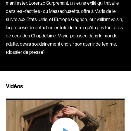
manifester. Lorenzo Surprenant, un jeune exilé qui travaille
Romantiques
Science-fiction
dans les «factries» du Massachusetts, offre à Maria de le
Sports
Thrillers
suivre aux États-Unis, et Eutrope Gagnon, leur vaillant voisin,
Western
lui propose de défricher les lots de terre qu'il a pris tout près
de ceux des Chapdelaine. Maria, poussée dans le monde
Décennies
adulte, devra soudainement choisir son avenir de femme.
(dossier de presse)
1920
1930
1940
1950
1960
1970
1980
1990
Vidéos
2000
2010
2020
Réalisateur
(Daniel Grou) Podz
Absa Moussa Sene