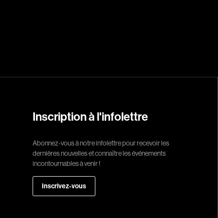
Réalisateur
(Daniel Grou) Po
Adam Camil
Adams Dominiqu
Albernhe Trembl
Aliassa Babek
Allard Gabriel
Inscription à l'infolettre
Allen Jeremy Pete
Abonnez-vous à notre infolettre pour recevoir les
Almond Paul
dernières nouvelles et connaître les événements
André G. Laurain
incontournables à venir !
Angrignon Yves
Inscrivez-vous
Antaki Joseph
Arango Juan And