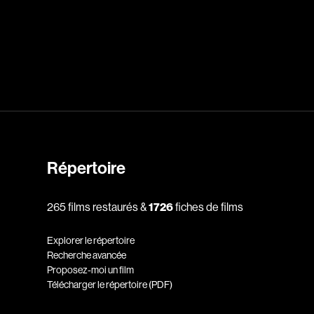
dz
Absa Moussa Sene
Adam Mark
e
Alacchi Carlo
ay Édouard
Albert Geneviève
Alkhalidey Adib
Allard Geneviève
Répertoire
r
Alleyn Jennifer
265 films restaurés &
1726
fiches de films
Anderson Michael
e
Angers Richard
Explorer le répertoire
Annaud Jean-Jacques
Recherche avancée
Proposez-moi un film
Anthian Pierre
Télécharger le répertoire (PDF)
rés
Arcand Paul