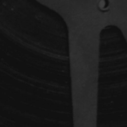
dz
Absa Moussa Sene
Adam Mark
e
Alacchi Carlo
ay Édouard
Albert Geneviève
Alkhalidey Adib
Allard Geneviève
r
Alleyn Jennifer
Anderson Michael
e
Angers Richard
Annaud Jean-Jacques
Anthian Pierre
rés
Arcand Paul