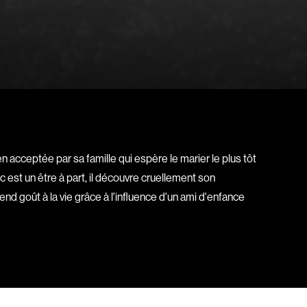
Baruchel Jay
Bastien Pierre
Baylaucq Philippe
Beaudoin Stéphan
Beaudry Jean
Beaulieu-Cyr Jonathan
 Sophie
Bélanger Louis
n acceptée par sa famille qui espère le marier le plus tôt
d
Benjelloun Hassan
 est un être à part, il découvre cruellement son
.
Benoit Denyse
nd goût à la vie grâce à l'influence d'un ami d'enfance
r
Bergeron Bernard
Bernadet Henry
o
Bernier David
l
Berry Tom
Bérubé Claude