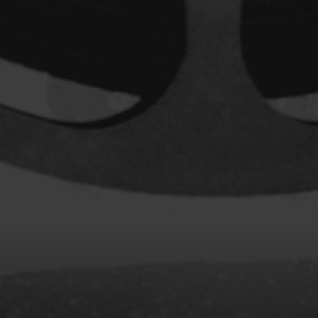
Archambault Louise
ain
Arsenault Mychel
es Philippe
Arsin Jean
Asselin Olivier
nçois
Attenborough Richard
Aubin David
Audy Michel
ic
Ayotte Zachary
Baillargeon Paule
o
Ball Ara
Barbancourt Marie Ange
Barbeau Manon
e Anaïs
Baric Nancy
Baril Céline
Barnaby Jeff