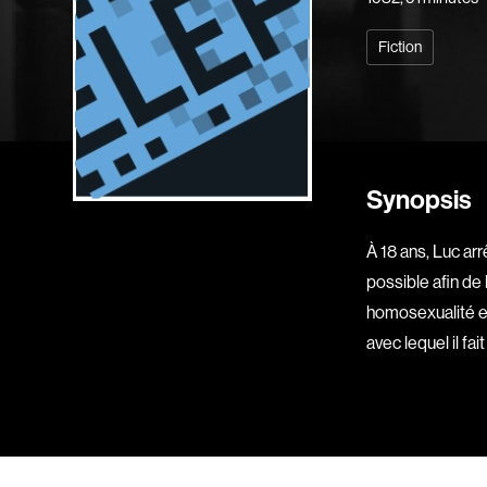
Fiction
Synopsis
À 18 ans, Luc arr
possible afin de
homosexualité et
avec lequel il fa