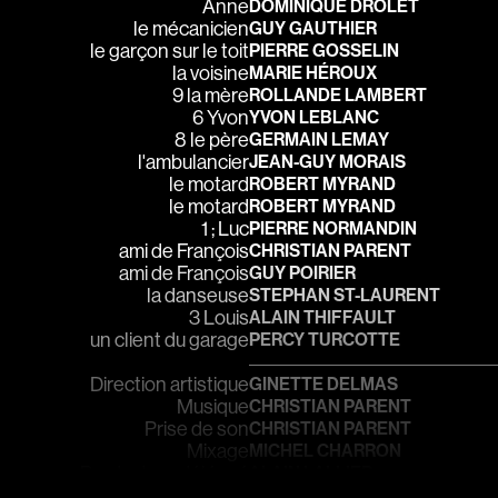
Anne
DOMINIQUE DROLET
Boujenah Michel
le mécanicien
GUY GAUTHIER
le garçon sur le toit
PIERRE GOSSELIN
Bourdon Luc
la voisine
MARIE HÉROUX
9 la mère
ROLLANDE LAMBERT
Boutet Richard
6 Yvon
YVON LEBLANC
Bradshaw John
8 le père
GERMAIN LEMAY
l'ambulancier
JEAN-GUY MORAIS
Brassard Marie
le motard
ROBERT MYRAND
Brault Virginie
le motard
ROBERT MYRAND
1 ; Luc
PIERRE NORMANDIN
Brennan Jason
ami de François
CHRISTIAN PARENT
Brie Claude
ami de François
GUY POIRIER
la danseuse
STEPHAN ST-LAURENT
Broca Philippe de
3 Louis
ALAIN THIFFAULT
Cabrera Dominiq
un client du garage
PERCY TURCOTTE
Calderon Philipp
Direction artistique
GINETTE DELMAS
Campeau Éric
Musique
CHRISTIAN PARENT
Prise de son
CHRISTIAN PARENT
Cantin Roger
Mixage
MICHEL CHARRON
Producteur délégué
ALAIN LALLIER
Cardinal Roger
LAURENT SIMARD