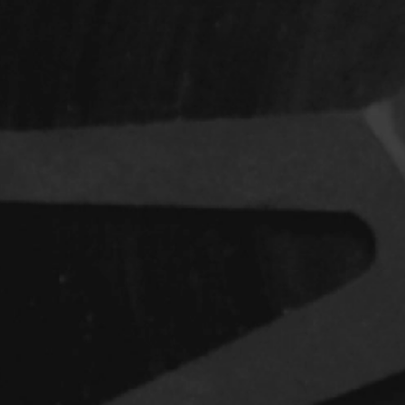
Indépendants
Musicaux
Romantiques
Sports
Western
Décennies
1920
1940
1960
1980
2000
2020