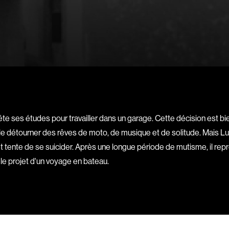
Barrilliet Fabrice
Barzman Paolo
Bastien Jephté
Beaudin Jean
Beaudry Diane
Beaulieu Renée
Bédard Marcotte
ête ses études pour travailler dans un garage. Cette décision est bie
Bélanger Fernan
 le détourner des rêves de moto, de musique et de solitude. Mais Luc
Benoit Jacques W
 tente de se suicider. Après une longue période de mutisme, il repre
Bensaddek Bachi
it le projet d'un voyage en bateau.
Bergman Marta
Bernasconi Fulvi
Bernier Jean-Pau
Bertalan Attila