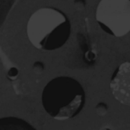
Jeunesse
Policiers
Science-fiction
Thrillers
1930
1950
1970
1990
2010