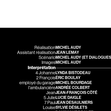
Bigras Jean-Yves
Binamé Charles
Biron Vincent
Bissett Roshell
Blanc Annick
Blatt Jeffrey
Réalisation
MICHEL AUDY
Bohdanowicz Sof
Assistant réalisation
JEAN LEMAY
Boire Roger
Scénario
MICHEL AUDY
(ET DIALOGUES
Images
MICHEL AUDY
Boivin Patrick
Interprétation
Bolduc Mario
4 Johanne
LYNDA BISTODEAU
2 François
ÉRIC BOULAY
Bonmariage Man
employé du garage
MICHEL BOURDAGE
Bonspille Boileau
l'ambulancière
ANDRÉE COLBERT
Jean
JEAN-FRANÇOIS CÔTÉ
Borsos Phillip
5 Julie
LUCIE DAIGLE
Bouchard Mirya
7 Paul
JEAN DESAULNIERS
Louise
SYLVIE DÉSILETS
Bouchard Michel