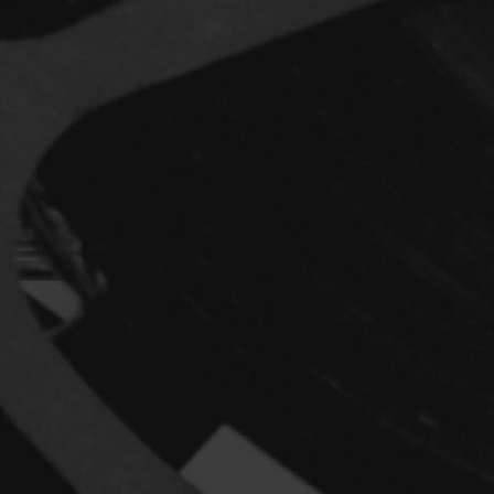
Réalisateur
(Daniel Grou) Po
Adam Camil
Adams Dominiqu
Albernhe Trembl
Aliassa Babek
Allard Gabriel
Allen Jeremy Pete
Almond Paul
André G. Laurain
Angrignon Yves
Antaki Joseph
Arango Juan And