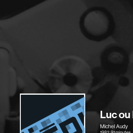
Luc ou 
Michel Audy
1982
, 91 minutes