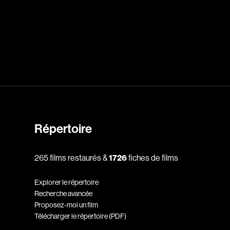
dz
Absa Moussa Sene
Adam Mark
e
Alacchi Carlo
ay Édouard
Albert Geneviève
Alkhalidey Adib
Répertoire
Allard Geneviève
r
Alleyn Jennifer
265 films restaurés &
1726
fiches de films
Anderson Michael
Explorer le répertoire
e
Angers Richard
Recherche avancée
Annaud Jean-Jacques
Proposez-moi un film
Télécharger le répertoire (PDF)
Anthian Pierre