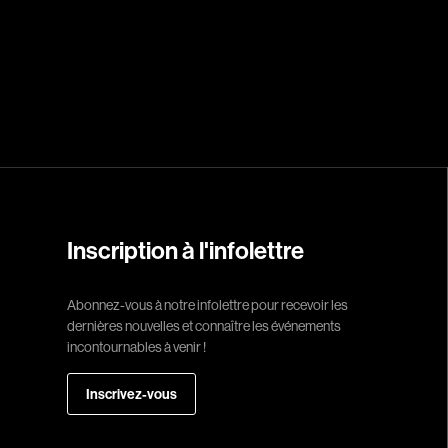
Réalisateur
(Daniel Grou) Po
Adam Camil
Adams Dominiqu
Albernhe Trembl
Aliassa Babek
Inscription à l'infolettre
Allard Gabriel
Allen Jeremy Pete
Abonnez-vous à notre infolettre pour recevoir les
dernières nouvelles et connaître les événements
Almond Paul
incontournables à venir !
André G. Laurain
Angrignon Yves
Inscrivez-vous
Antaki Joseph