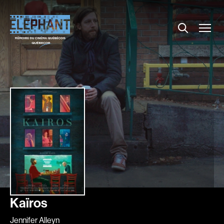
Menu
Explorer le répertoire
Projections
Entrevues
Nouvelles
À propos
Dossiers
Comment louer un film ?
Contact
FAQ
About us
Kaïros
Jennifer Alleyn