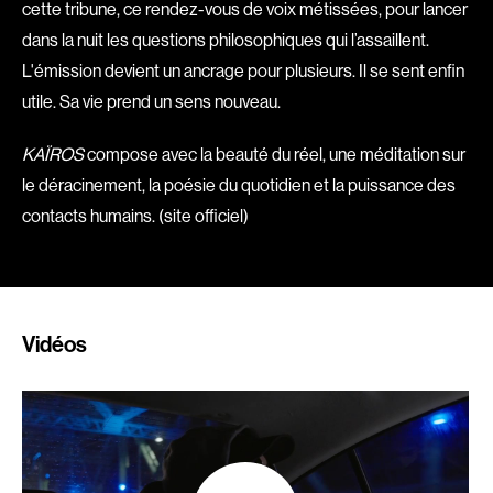
Romantiques
Science-fiction
cette tribune, ce rendez-vous de voix métissées, pour lancer
Sports
Thrillers
dans la nuit les questions philosophiques qui l’assaillent.
L'émission devient un ancrage pour plusieurs. Il se sent enfin
Western
utile. Sa vie prend un sens nouveau.
Décennies
KAÏROS
compose avec la beauté du réel, une méditation sur
1920
1930
le déracinement, la poésie du quotidien et la puissance des
1940
1950
contacts humains. (site officiel)
1960
1970
1980
1990
2000
2010
Vidéos
2020
Réalisateur
(Daniel Grou) Podz
Absa Moussa Sene
Adam Camil
Adam Mark