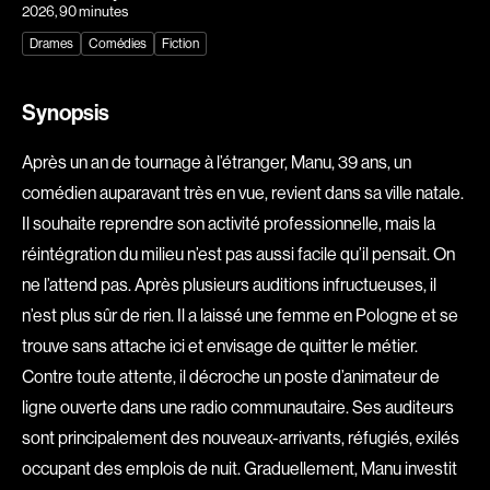
2026
, 90 minutes
Explorer par
Drames
Comédies
Fiction
Genres
Synopsis
Action
Amateurs
Animation
Art
Après un an de tournage à l’étranger, Manu, 39 ans, un
Aventure
Biographiques
comédien auparavant très en vue, revient dans sa ville natale.
Comédies
Comédies musicales
Il souhaite reprendre son activité professionnelle, mais la
réintégration du milieu n’est pas aussi facile qu’il pensait. On
Documentaires
Drames
ne l’attend pas. Après plusieurs auditions infructueuses, il
Érotiques
Étudiants
n’est plus sûr de rien. Il a laissé une femme en Pologne et se
Famille
Fantastiques
trouve sans attache ici et envisage de quitter le métier.
Fiction
Guerre
Contre toute attente, il décroche un poste d’animateur de
Historiques
Horreur
ligne ouverte dans une radio communautaire. Ses auditeurs
Indépendants
Jeunesse
sont principalement des nouveaux-arrivants, réfugiés, exilés
Musicaux
Policiers
occupant des emplois de nuit. Graduellement, Manu investit