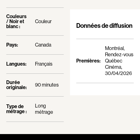
Blanc Annick
Blanchard André
Blatt Jeffrey
Blouin François
Couleurs
Bohdanowicz Sofia
Bohringer Richard
/ Noir et
Couleur
Données de diffusion
blanc :
Boire Roger
Boisvert Simon
Boivin Patrick
Bolduc Nicolas
Pays:
Canada
Montréal,
Bolduc Mario
Bonello Bertrand
Rendez-vous
Bonmariage Manu
Bonnière René
Premières:
Québec
Langues:
Français
Cinéma,
Bonspille Boileau Sonia
Bordeleau Francis
30/04/2026
Borsos Phillip
Bostan Elisabeta
Durée
90 minutes
originale:
Bouchard Miryam
Bouchard Guy
Bouchard Michel
Boucher Jean-Carl
Long
Type de
Boujenah Michel
Boulianne Éric K.
métrage :
métrage
Bourdon Luc
Bourgault Martin
Boutet Richard
Bouvier François
Bradshaw John
Brassard André