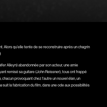
l
Berry Tom
Bérubé Claude
Bigras Dan
Binisti Thierry
Bisaillon Marc
Bissonnette Jean
 Alors qu'elle tente de se reconstruire après un chagrin
Blanchard André
)
Blouin François
ia
Bohringer Richard
fer Alleyn) abandonnée par son acteur, une amie
Boisvert Simon
ant remisé sa guitare (John Reissner), tous ont frappé
n, chacun provoquant chez l'autre un nouvel élan, un
Bolduc Nicolas
us
suit la fabrication du film, dans une ode aux possibilités
Bonello Bertrand
u
Bonnière René
 Sonia
Bordeleau Francis