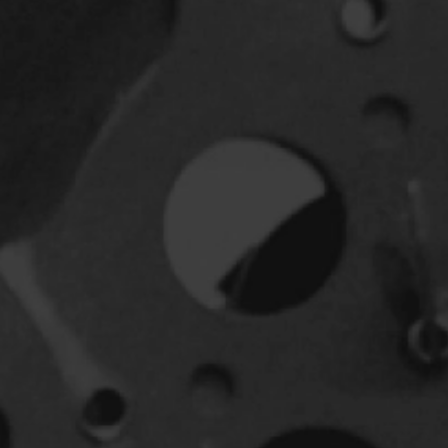
Jeunesse
Policiers
Science-fiction
Thrillers
1930
1950
1970
1990
2010