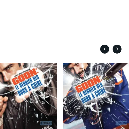
Caron Michel
ert
Carré Louise
eorges
Carrière Bruno
Carter Peter
Castillo Nardo
e
Cayer Marc
Chabot Mario
Chabot Catherine
Champagne Monique
s
Charbonneau Mélanie
Chartrand Alexandre
Chetwynd Lionel
lippe
Chica Patricia
Chif Junna
Chokri Monia