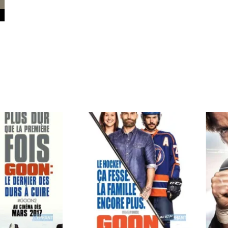
Carmody Don
Caron-Guay Hub
Carrier Louis-G
Carrière Marcel
Carthew KC
Castravelli Claud
Cayrol Jean
Chabot Jean
Chabrol Claude
Champagne Loui
Charlebois Lyne
Chartrand Alain
Chevigny Pier-Phi
Chicoine Alain
Chila Dominique