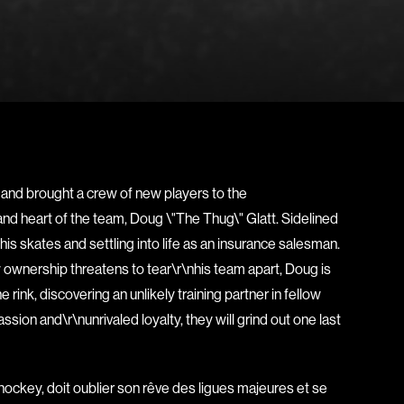
Bigras Dan
Binisti Thierry
Bisaillon Marc
Bissonnette Jean
Blanchard André
Blouin François
ia
Bohringer Richard
s and brought a crew of new players to the
Boisvert Simon
and heart of the team, Doug \"The Thug\" Glatt. Sidelined
Bolduc Nicolas
is skates and settling into life as an insurance salesman.
Bonello Bertrand
ownership threatens to tear\r\nhis team apart, Doug is
u
Bonnière René
rink, discovering an unlikely training partner in fellow
 Sonia
Bordeleau Francis
sion and\r\nunrivaled loyalty, they will grind out one last
Bostan Elisabeta
m
Bouchard Guy
ckey, doit oublier son rêve des ligues majeures et se
Boucher Jean-Carl