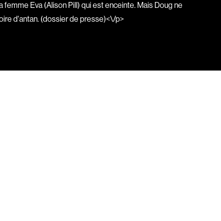
 femme Eva (Alison Pill) qui est enceinte. Mais Doug ne
Boulianne Éric K.
loire d'antan. (dossier de presse)<\/p>
Bourgault Martin
Bouvier François
Brassard André
Brault François
Brault Michel
Briand Manon
Brisson François
Brodeur-Desrosiers Sandrine
ue
Cadrin-Rossignol Iolande
e
Campbell Graeme
Cantet Laurent
Canuel Érik
Carle Gilles