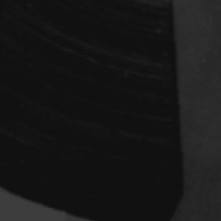
Archambault Louise
ain
Arsenault Mychel
es Philippe
Arsin Jean
Asselin Olivier
nçois
Attenborough Richard
Aubin David
Audy Michel
ic
Ayotte Zachary
Baillargeon Paule
o
Ball Ara
Barbancourt Marie Ange
Barbeau Manon
e Anaïs
Baric Nancy
Baril Céline
Barnaby Jeff