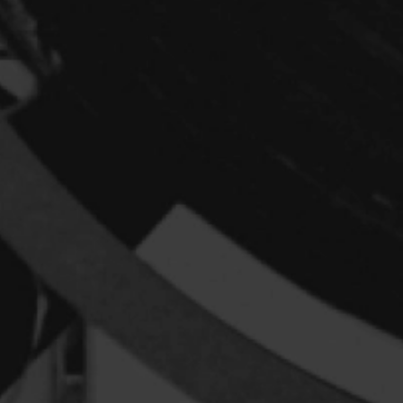
Arcand Denys
Archambault Sylv
Arseneau Bussièr
Arson Ann
Asselin Jean-Fra
Aubert Robin
Aubry François
Aurtenèche Albér
Azzopardi Mario
Baldi Gian Vittori
Barabé Charles
Barbeau Paul
Barbeau-Lavalett
Barichello Rudy
Barilliet France