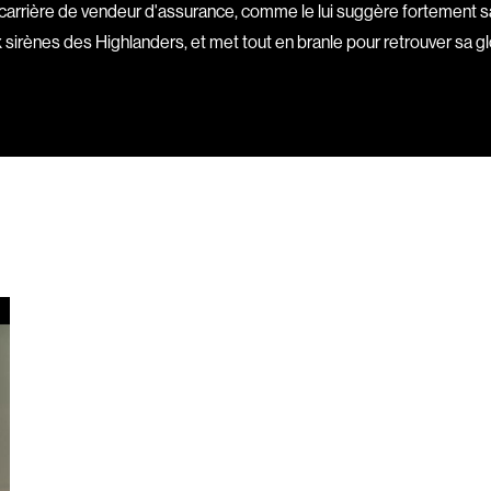
carrière de vendeur d'assurance, comme le lui suggère fortement sa
Boujenah Michel
x sirènes des Highlanders, et met tout en branle pour retrouver sa g
Bourdon Luc
Boutet Richard
Bradshaw John
Brassard Marie
Brault Virginie
Brennan Jason
Brie Claude
Broca Philippe de
Cabrera Dominiq
Calderon Philipp
Campeau Éric
Cantin Roger
Cardinal Roger