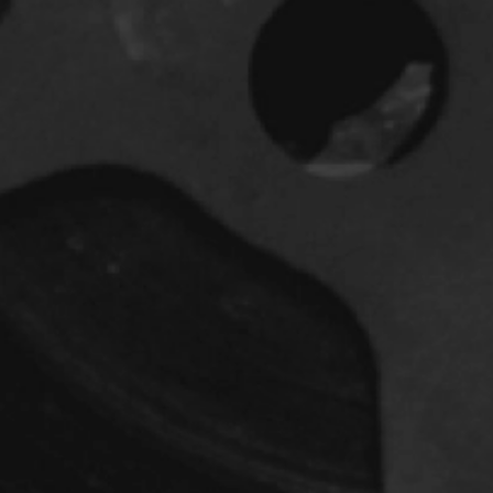
dz
Absa Moussa Sene
Adam Mark
e
Alacchi Carlo
ay Édouard
Albert Geneviève
Alkhalidey Adib
Allard Geneviève
r
Alleyn Jennifer
Anderson Michael
e
Angers Richard
Annaud Jean-Jacques
Anthian Pierre
rés
Arcand Paul