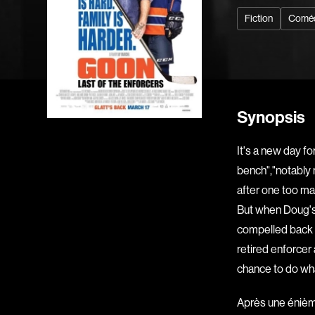
Fiction
Comé
Synopsis
It's a new day f
bench","notably 
after one too ma
But when Doug's 
compelled back in
retired enforcer 
chance to do wha
Après une énième