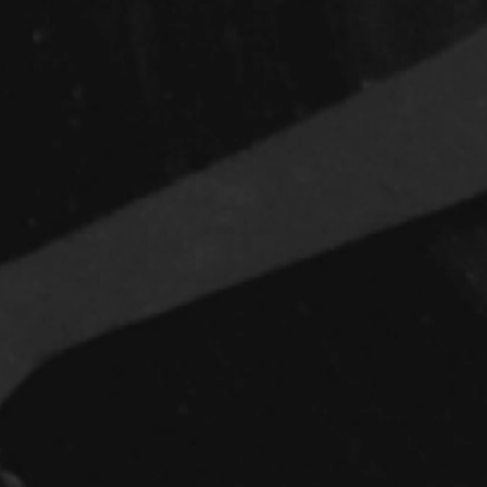
Réalisateur
(Daniel Grou) Po
Adam Camil
Adams Dominiqu
Albernhe Trembl
Aliassa Babek
Allard Gabriel
Allen Jeremy Pete
Almond Paul
André G. Laurain
Angrignon Yves
Antaki Joseph
Arango Juan And