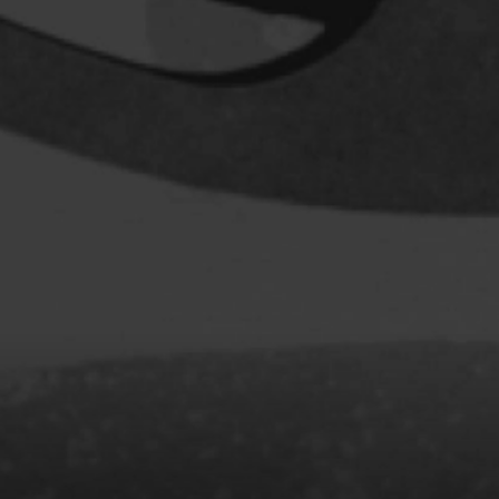
Baruchel Jay
Bastien Pierre
Baylaucq Philippe
Beaudoin Stéphan
Beaudry Jean
Beaulieu-Cyr Jonathan
 Sophie
Bélanger Louis
d
Benjelloun Hassan
.
Benoit Denyse
r
Bergeron Bernard
Bernadet Henry
o
Bernier David
l
Berry Tom
Bérubé Claude