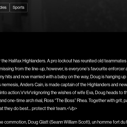
Bigras Jean-Yves
dies
Sports
Binamé Charles
Biron Vincent
Bissett Roshell
Blanc Annick
Blatt Jeffrey
Bohdanowicz Sof
or the Halifax Highlanders. A pro lockout has reunited old teammate
Boire Roger
missing from the line-up, however, is everyone's favourite enforcer 
Boivin Patrick
ny hits and now married with a baby on the way, Doug is hanging up h
Bolduc Mario
nemesis, Anders Cain, is made captain of the Highlanders and new 
Bonmariage Man
to action.\r\n\r\nIgnoring the wishes of wife Eva, Doug heads to the 
Bonspille Boileau
and one-time arch rival, Ross “The Boss” Rhea. Together with grit, pas
Borsos Phillip
t they do best... protect their team.<\/p>
Bouchard Mirya
 commotion, Doug Glatt (Seann William Scott), un homme fort du ho
Bouchard Michel