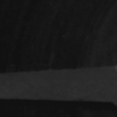
Indépendants
Musicaux
Romantiques
Sports
Western
Décennies
1920
1940
1960
1980
2000
2020