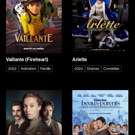
Chomet Sylvain
Choquette Louis
Chotel Paul
Chouinard Denis
Chouinard Yvan
Chouraqui Elie
Chow Deborah
Cinq-Mars Chloé
Ciupka Richard
Clark Ron
Clark Bob
Coderre Charles-André
Vaillante (Fireheart)
Arlette
Cohn Norman
Coldewey Michael
2022
Animation
Famille
2022
Drames
Comédies
Collin Frédérique
Collinson Peter
Comeau Phil
Cook Allan
Cormier Sarianne
Cornamusaz Séverine
Corneau Alain
Corsini Catherine
Cossen Florian
Coste Flavia
Côté Ghyslaine
Côté Michel
Côté Denis
Côté-Collins Lawrence