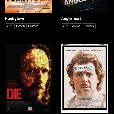
Arson Ann
Asselin Olivier
Asselin Jean-François
Attenborough Richard
Funkytown
Angle mort
Aubert Robin
Aubin David
2011
Fiction
Drames
2011
Action
Thrillers
Aubry François
Audy Michel
Aurtenèche Albéric
Ayotte Zachary
Azzopardi Mario
Baillargeon Paule
Baldi Gian Vittorio
Ball Ara
Barabé Charles
Barbancourt Marie Ange
Barbeau Paul
Barbeau Manon
Barbeau-Lavalette Anaïs
Baric Nancy
Barichello Rudy
Baril Céline
Barilliet France
Barnaby Jeff
Barrilliet Fabrice
Baruchel Jay
Barzman Paolo
Bastien Pierre