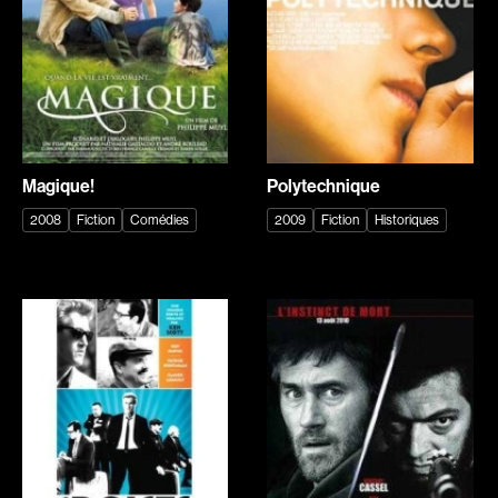
Romantiques
Science-fiction
Sports
Thrillers
Western
Décennies
Magique!
Polytechnique
1920
1930
2008
Fiction
Comédies
2009
Fiction
Historiques
1940
1950
1960
1970
1980
1990
2000
2010
2020
Réalisateur
(Daniel Grou) Podz
Absa Moussa Sene