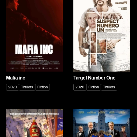
Caron-Guay Hubert
Carré Louise
Carrier Louis-Georges
Carrière Bruno
Carrière Marcel
Carter Peter
Carthew KC
Castillo Nardo
Castravelli Claude
Cayer Marc
Cayrol Jean
Chabot Mario
Chabot Jean
Chabot Catherine
Chabrol Claude
Champagne Monique
Mafia inc
Target Number One
Champagne Louis
Charbonneau Mélanie
2020
Thrillers
Fiction
2020
Fiction
Thrillers
Charlebois Lyne
Chartrand Alexandre
Chartrand Alain
Chetwynd Lionel
Chevigny Pier-Philippe
Chica Patricia
Chicoine Alain
Chif Junna
Chila Dominique
Chokri Monia