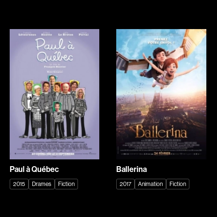
Biron Vincent
Bisaillon Marc
Bissett Roshell
Bissonnette Jean
Blanc Annick
Blanchard André
Blatt Jeffrey
Blouin François
Bohdanowicz Sofia
Bohringer Richard
Boire Roger
Boisvert Simon
Boivin Patrick
Bolduc Nicolas
Bolduc Mario
Bonello Bertrand
Bonmariage Manu
Bonnière René
Bonspille Boileau Sonia
Bordeleau Francis
Borsos Phillip
Bostan Elisabeta
Paul à Québec
Ballerina
Bouchard Miryam
Bouchard Guy
2015
Drames
Fiction
2017
Animation
Fiction
Bouchard Michel
Boucher Jean-Carl
Boujenah Michel
Boulianne Éric K.