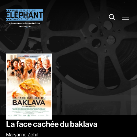
Menu
Explorer le répertoire
Projections
Entrevues
Nouvelles
À propos
Dossiers
Comment louer un film ?
Contact
FAQ
About us
La face cachée du baklava
Maryanne Zéhil