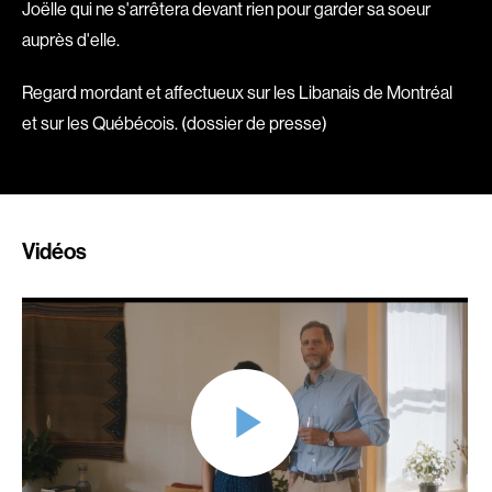
Romantiques
Science-fiction
Joëlle qui ne s'arrêtera devant rien pour garder sa soeur
Sports
Thrillers
auprès d'elle.
Western
Regard mordant et affectueux sur les Libanais de Montréal
et sur les Québécois. (dossier de presse)
Décennies
1920
1930
1940
1950
1960
1970
Vidéos
1980
1990
2000
2010
2020
Réalisateur
(Daniel Grou) Podz
Absa Moussa Sene
Adam Camil
Adam Mark