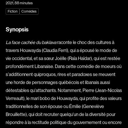
2021
, 88 minutes
Explorer par
Fiction
Comédies
Genres
Synopsis
Action
Amateurs
Animation
Art
La face cachée du baklava
raconte le choc des cultures à
Aventure
Biographiques
travers Houwayda (Claudia Ferri), qui a épousé le mode de
Comédies
Comédies musicales
vie occidental, et sa sœur Joëlle (Raïa Haïdar), qui est restée
profondément Libanaise. Dans cette comédie de moeurs où
Documentaires
Drames
s'additionnent quiproquos, rires et paradoxes se meuvent
Érotiques
Étudiants
une horde de personnages québécois et libanais aussi
Famille
Fantastiques
détestables qu'attachants. Notamment, Pierre (Jean-Nicolas
Fiction
Guerre
Verreault), le mari bobo de Houwayda, qui profite des valeurs
Historiques
Horreur
traditionnelles de son épouse ou Émilie (Geneviève
Indépendants
Jeunesse
Brouillette), qui doit recruter quelqu'un de la diversité pour
Musicaux
Policiers
répondre à la rectitude politique du gouvernement ou encore