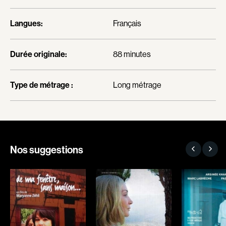
Blanc Annick
Blanchard André
Blatt Jeffrey
Blouin François
Langues:
Français
Bohdanowicz Sofia
Bohringer Richard
Boire Roger
Boisvert Simon
Durée originale:
88 minutes
Boivin Patrick
Bolduc Nicolas
Bolduc Mario
Bonello Bertrand
Type de métrage :
Long métrage
Bonmariage Manu
Bonnière René
Bonspille Boileau Sonia
Bordeleau Francis
Borsos Phillip
Bostan Elisabeta
Bouchard Miryam
Bouchard Guy
Nos suggestions
Bouchard Michel
Boucher Jean-Carl
Boujenah Michel
Boulianne Éric K.
Bourdon Luc
Bourgault Martin
Boutet Richard
Bouvier François
Bradshaw John
Brassard André