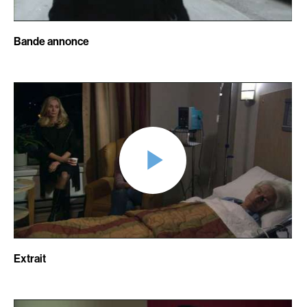
Adams Dominique
Alacchi Carlo
Albernhe Tremblay Édouard
Albert Geneviève
Bande annonce
Aliassa Babek
Alkhalidey Adib
Allard Gabriel
Allard Geneviève
Allen Jeremy Peter
Alleyn Jennifer
Almond Paul
Anderson Michael
André G. Lauraine
Angers Richard
Angrignon Yves
Annaud Jean-Jacques
Antaki Joseph
Anthian Pierre
Arango Juan Andrés
Arcand Paul
Arcand Denys
Archambault Louise
Archambault Sylvain
Arsenault Mychel
Extrait
Arseneau Bussières Philippe
Arsin Jean
Arson Ann
Asselin Olivier
Asselin Jean-François
Attenborough Richard