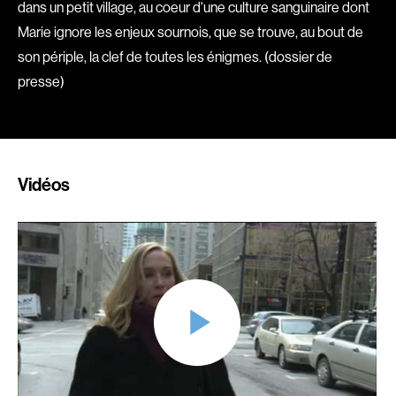
Romantiques
Science-fiction
dans un petit village, au coeur d'une culture sanguinaire dont
Sports
Thrillers
Marie ignore les enjeux sournois, que se trouve, au bout de
son périple, la clef de toutes les énigmes. (dossier de
Western
presse)
Décennies
1920
1930
1940
1950
Vidéos
1960
1970
1980
1990
2000
2010
2020
Réalisateur
(Daniel Grou) Podz
Absa Moussa Sene
Adam Camil
Adam Mark