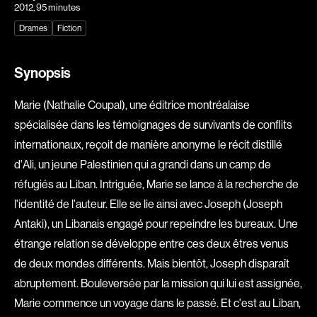
2012
, 95 minutes
Explorer par
Drames
Fiction
Genres
Synopsis
Action
Amateurs
Animation
Art
Marie (Nathalie Coupal), une éditrice montréalaise
Aventure
Biographiques
spécialisée dans les témoignages de survivants de conflits
Comédies
Comédies musicales
internationaux, reçoit de manière anonyme le récit distillé
d'Ali, un jeune Palestinien qui a grandi dans un camp de
Documentaires
Drames
réfugiés au Liban. Intriguée, Marie se lance à la recherche de
Érotiques
Étudiants
l'identité de l'auteur. Elle se lie ainsi avec Joseph (Joseph
Famille
Fantastiques
Antaki), un Libanais engagé pour repeindre les bureaux. Une
Fiction
Guerre
étrange relation se développe entre ces deux êtres venus
Historiques
Horreur
de deux mondes différents. Mais bientôt, Joseph disparaît
Indépendants
Jeunesse
abruptement. Bouleversée par la mission qui lui est assignée,
Musicaux
Policiers
Marie commence un voyage dans le passé. Et c'est au Liban,