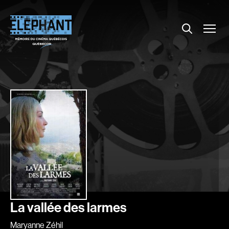
Menu
Explorer le répertoire
Projections
Entrevues
Nouvelles
À propos
Dossiers
Comment louer un film ?
Contact
FAQ
About us
La vallée des larmes
Maryanne Zéhil