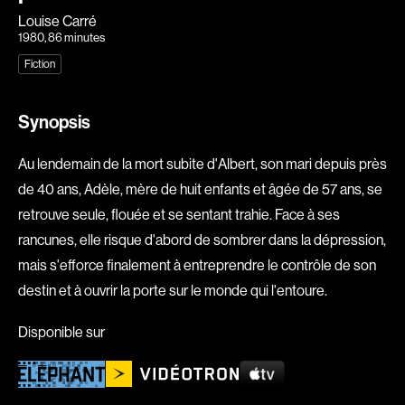
Louise Carré
Explorer par
1980
, 86 minutes
Fiction
Genres
Action
Amateurs
Synopsis
Animation
Art
Au lendemain de la mort subite d'Albert, son mari depuis près
Aventure
Biographiques
de 40 ans, Adèle, mère de huit enfants et âgée de 57 ans, se
Comédies
Comédies musicales
retrouve seule, flouée et se sentant trahie. Face à ses
Documentaires
Drames
rancunes, elle risque d'abord de sombrer dans la dépression,
Érotiques
Étudiants
mais s'efforce finalement à entreprendre le contrôle de son
Famille
Fantastiques
destin et à ouvrir la porte sur le monde qui l'entoure.
Fiction
Guerre
Disponible sur
Historiques
Horreur
Indépendants
Jeunesse
Musicaux
Policiers