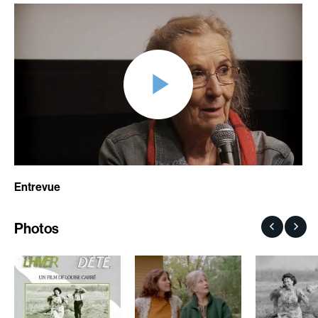
Adam Camil
Adam Mark
Adams Dominique
Alacchi Carlo
Albernhe Tremblay Édouard
Albert Geneviève
Aliassa Babek
Alkhalidey Adib
Allard Gabriel
Allard Geneviève
Allen Jeremy Peter
Alleyn Jennifer
Almond Paul
Anderson Michael
André G. Lauraine
Angers Richard
Entrevue
Angrignon Yves
Annaud Jean-Jacques
Antaki Joseph
Anthian Pierre
Photos
Arango Juan Andrés
Arcand Paul
Arcand Denys
Archambault Louise
Archambault Sylvain
Arsenault Mychel
Arseneau Bussières Philippe
Arsin Jean