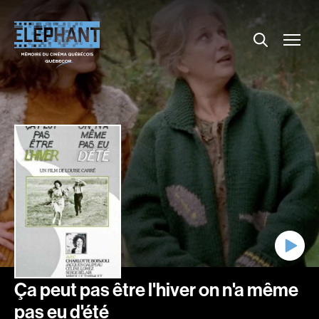
Menu
Explorer le répertoire
Projections
Entrevues
Nouvelles
À propos
Dossiers
Comment louer un film ?
Contact
FAQ
About us
Ça peut pas être l'hiver on n'a même
pas eu d'été