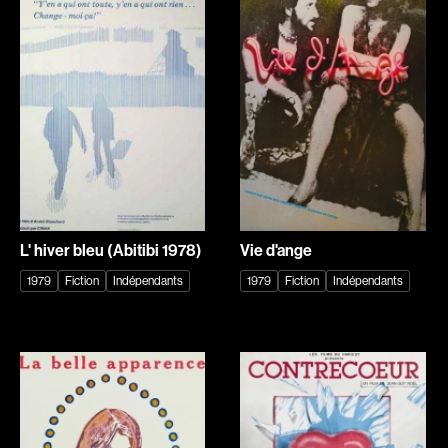
Explorer par
Genres
Action
Amateurs
Animation
Art
Aventure
Biographiques
Comédies
Comédies musicales
Documentaires
Drames
L' hiver bleu (Abitibi 1978)
Vie d'ange
Érotiques
Étudiants
1979
Fiction
Indépendants
1979
Fiction
Indépendants
Famille
Fantastiques
Fiction
Guerre
Historiques
Horreur
Indépendants
Jeunesse
Musicaux
Policiers