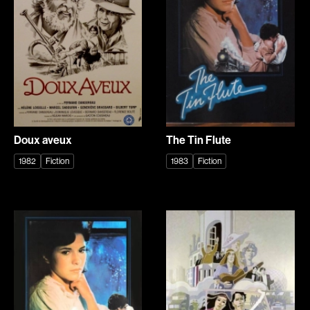
Denis Mathieu
Deraspe Sophie
Deruas Peano Caroline
Desai Gopi
Desgagné Brian
Desgagnés Yves
Desjardins Dominic
Desjardins Paquette Joëlle
Desmares Christian
DesRochers Alain
Desrosiers Claude
Devaivre Jean
Doux aveux
The Tin Flute
Devereaux Maurice
Devers Claire
1982
Fiction
1983
Fiction
Devlin Bernard
Dion Yves
Dionne Guylaine
Dionne Luc
Ditchburn Robert
Doe Stéphane
Doepner Martin
Dolan Xavier
Donovan Jim
Dorff Matt
Dorfmann Jacques
Dormael Jaco van
Dorsey Joshua
Dorsey Nicole