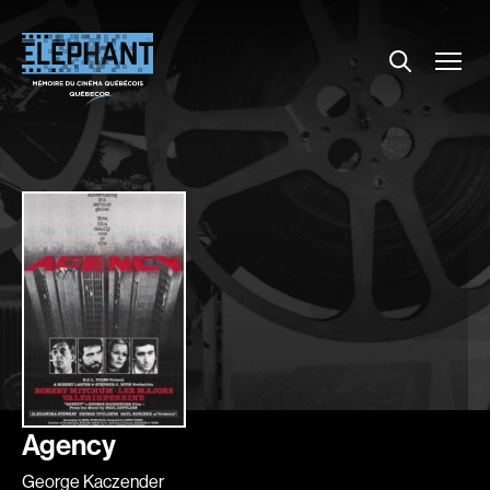
Menu
Explorer le répertoire
Projections
Entrevues
Nouvelles
À propos
Dossiers
Comment louer un film ?
Contact
FAQ
About us
Agency
George Kaczender