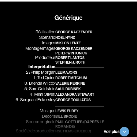
Romantiques
Science-fiction
Générique
Sports
Thrillers
Western
Réalisation
GEORGE KACZENDER
Scénario
NOEL HYND
Images
Décennies
MIKLOS LENTE
Montage images
GEORGE KACZENDER
PETER WINTONICK
1920
1930
Producteur
ROBERT LANTOS
STEPHEN J. ROTH
1940
1950
Interprétation
2 ; Philip Morgan
LEE MAJORS
1960
1970
1 ; Ted Quinn
ROBERT MITCHUM
3 ; Brenda Wilcox
VALERIE PERRINE
1980
1990
5 ; Sam Goldstein
SAUL RUBINEK
4 ; Mimi Oliveri
ALEXANDRA STEWART
2000
2010
6 ; Sergeant Eckersley
GEORGE TOULIATOS
2020
Musique
LEWIS FUREY
Décors
BILL BRODIE
Réalisateur
Source originale
PAUL GOTTLIEB
(D'APRÈS LE
ROMAN DE)
Société de production
RSL FILMS (QUÉBEC)
Voir plus
(Daniel Grou) Podz
Absa Moussa Sene