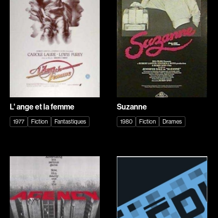
Explorer par
Genres
Action
Amateurs
Animation
Art
Aventure
Biographiques
Comédies
Comédies musicales
L' ange et la femme
Suzanne
Documentaires
Drames
1977
Fiction
Fantastiques
1980
Fiction
Drames
Érotiques
Étudiants
Famille
Fantastiques
Fiction
Guerre
Historiques
Horreur
Indépendants
Jeunesse
Musicaux
Policiers