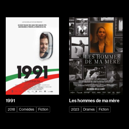
Biron Vincent
Bisaillon Marc
Bissett Roshell
Bissonnette Jean
Blanc Annick
Blanchard André
Blatt Jeffrey
Blouin François
Bohdanowicz Sofia
Bohringer Richard
Boire Roger
Boisvert Simon
Boivin Patrick
Bolduc Nicolas
Bolduc Mario
Bonello Bertrand
Bonmariage Manu
Bonnière René
Bonspille Boileau Sonia
Bordeleau Francis
Borsos Phillip
Bostan Elisabeta
1991
Les hommes de ma mère
Bouchard Miryam
Bouchard Guy
2018
Comédies
Fiction
2023
Drames
Fiction
Bouchard Michel
Boucher Jean-Carl
Boujenah Michel
Boulianne Éric K.