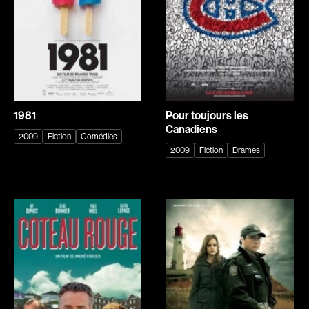
Romantiques
Science-fiction
Sports
Thrillers
Western
Décennies
1981
Pour toujours les
1920
1930
Canadiens
2009
Fiction
Comédies
1940
1950
2009
Fiction
Drames
1960
1970
1980
1990
2000
2010
2020
Réalisateur
(Daniel Grou) Podz
Absa Moussa Sene