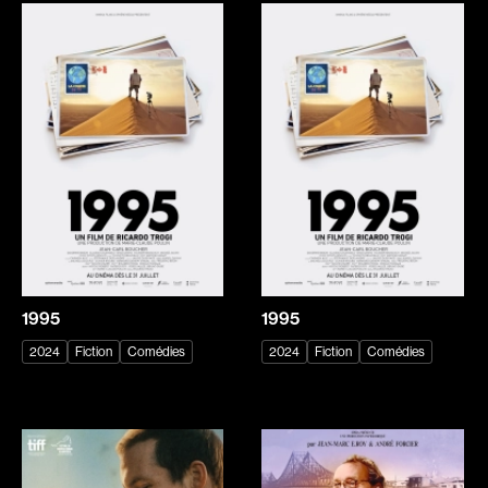
Bourdon Luc
Bourgault Martin
Boutet Richard
Bouvier François
Bradshaw John
Brassard André
Brassard Marie
Brault François
Brault Virginie
Brault Michel
Brennan Jason
Briand Manon
Brie Claude
Brisson François
Broca Philippe de
Brodeur-Desrosiers Sandrine
Cabrera Dominique
Cadrin-Rossignol Iolande
1995
1995
Calderon Philippe
Campbell Graeme
2024
Fiction
Comédies
2024
Fiction
Comédies
Campeau Éric
Cantet Laurent
Cantin Roger
Canuel Érik
Cardinal Roger
Carle Gilles
Carmody Don
Caron Michel