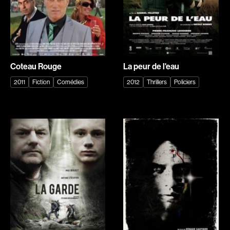
Adam Camil
Adam Mark
Adams Dominique
Alacchi Carlo
Albernhe Tremblay Édouard
Albert Geneviève
Aliassa Babek
Alkhalidey Adib
Coteau Rouge
La peur de l'eau
Allard Gabriel
Allard Geneviève
2011
Fiction
Comédies
2012
Thrillers
Policiers
Allen Jeremy Peter
Alleyn Jennifer
Almond Paul
Anderson Michael
André G. Lauraine
Angers Richard
Angrignon Yves
Annaud Jean-Jacques
Antaki Joseph
Anthian Pierre
Arango Juan Andrés
Arcand Paul
Arcand Denys
Archambault Louise
Archambault Sylvain
Arsenault Mychel
Arseneau Bussières Philippe
Arsin Jean