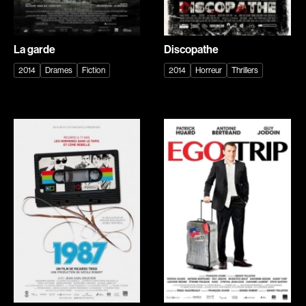
Arson Ann
Asselin Olivier
Asselin Jean-François
Attenborough Richard
La garde
Discopathe
Aubert Robin
Aubin David
2014
Drames
Fiction
2014
Horreur
Thrillers
Aubry François
Audy Michel
Aurtenèche Albéric
Ayotte Zachary
Azzopardi Mario
Baillargeon Paule
Baldi Gian Vittorio
Ball Ara
Barabé Charles
Barbancourt Marie Ange
Barbeau Paul
Barbeau Manon
Barbeau-Lavalette Anaïs
Baric Nancy
Barichello Rudy
Baril Céline
Barilliet France
Barnaby Jeff
Barrilliet Fabrice
Baruchel Jay
Barzman Paolo
Bastien Pierre