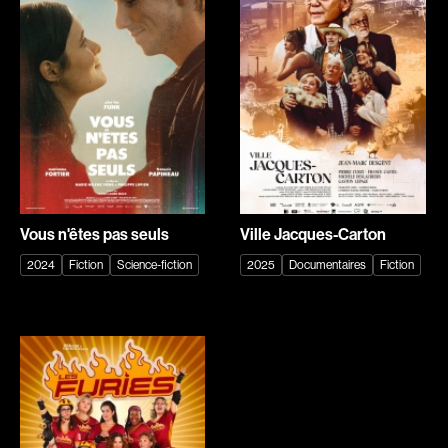
Caron-Guay Hubert
Carré Louise
Carrier Louis-Georges
Carrière Bruno
Carrière Marcel
Carter Peter
Carthew KC
Castillo Nardo
Castravelli Claude
Cayer Marc
Cayrol Jean
Chabot Mario
Chabot Jean
Chabot Catherine
Vous n'êtes pas seuls
Ville Jacques-Carton
Chabrol Claude
Champagne Monique
2024
Fiction
Science-fiction
2025
Documentaires
Fiction
Champagne Louis
Charbonneau Mélanie
Charlebois Lyne
Chartrand Alexandre
Chartrand Alain
Chetwynd Lionel
Chevigny Pier-Philippe
Chica Patricia
Chicoine Alain
Chif Junna
Chila Dominique
Chokri Monia