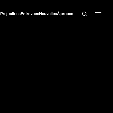
e
Projections
Entrevues
Nouvelles
À propos
par
pertoire
Amateurs
Art
Biographiques
Comédies musicales
Drames
Étudiants
film ?
Fantastiques
Guerre
Horreur