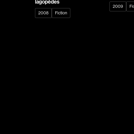
lagopèdes
2009
Fi
Réalisateur
2008
Fiction
(Daniel Grou) Po
Adam Camil
Adams Dominiqu
Albernhe Trembl
Aliassa Babek
Allard Gabriel
Allen Jeremy Pete
Almond Paul
André G. Laurain
Angrignon Yves
Antaki Joseph
Arango Juan And