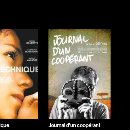
Jeunesse
Policiers
Science-fiction
Thrillers
1930
1950
1970
1990
2010
ique
Journal d'un coopérant