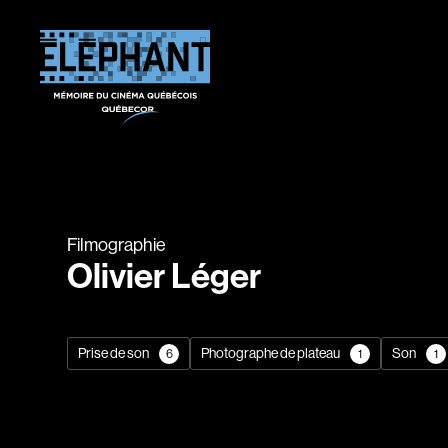
Filmographie
Olivier Léger
Prise de son
Photographe de plateau
Son
6
1
1