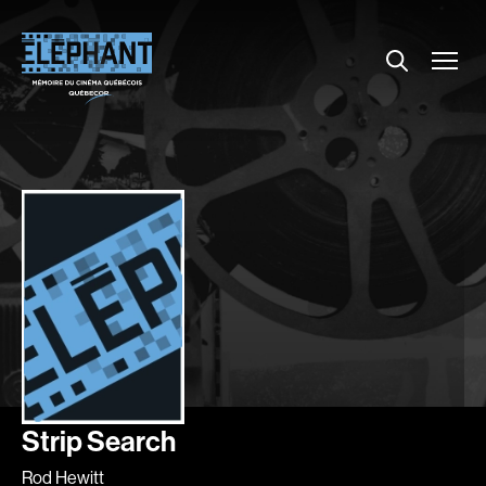
Menu
Explorer le répertoire
Projections
Entrevues
Nouvelles
À propos
Dossiers
Comment louer un film ?
Contact
FAQ
About us
Strip Search
Rod Hewitt