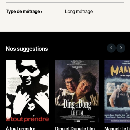
Adam Camil
Adam Mark
Recherche par mots-clés
Type de métrage :
Long métrage
Adams Dominique
Alacchi Carlo
Films, personnes, entrevues, bandes annonces ...
Albernhe Tremblay Édouard
Albert Geneviève
Aliassa Babek
Alkhalidey Adib
Allard Gabriel
Allard Geneviève
Nos suggestions
Allen Jeremy Peter
Alleyn Jennifer
Almond Paul
Anderson Michael
André G. Lauraine
Angers Richard
Angrignon Yves
Annaud Jean-Jacques
Antaki Joseph
Anthian Pierre
Arango Juan Andrés
Arcand Paul
Arcand Denys
Archambault Louise
Archambault Sylvain
Arsenault Mychel
Arseneau Bussières Philippe
Arsin Jean
À tout prendre
Ding et Dong le film
Manuel : le fi