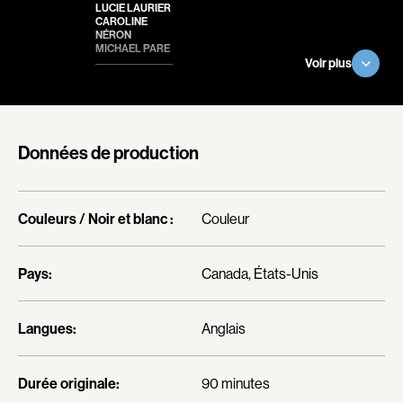
LUCIE LAURIER
CAROLINE
Romantiques
Science-fiction
NÉRON
MICHAEL PARE
Sports
Thrillers
Voir plus
Western
Décennies
Données de production
1920
1930
1940
1950
Couleurs / Noir et blanc :
Couleur
1960
1970
1980
1990
Pays:
Canada, États-Unis
2000
2010
2020
Langues:
Anglais
Réalisateur
Durée originale:
90 minutes
(Daniel Grou) Podz
Absa Moussa Sene