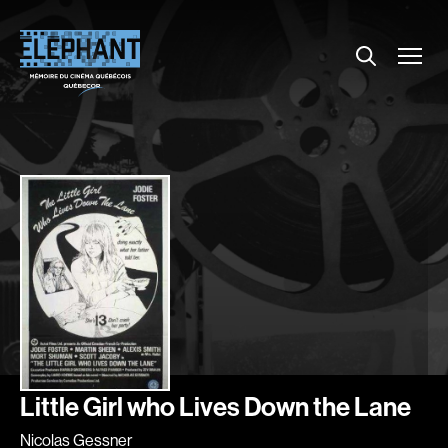
Menu
Explorer le répertoire
Projections
Entrevues
Nouvelles
À propos
Dossiers
Comment louer un film ?
Contact
FAQ
About us
Little Girl who Lives Down the Lane
Nicolas Gessner