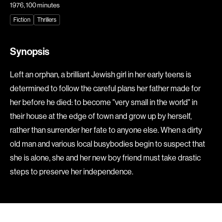
1976
, 100 minutes
Explorer par
Fiction
Thrillers
Genres
Synopsis
Action
Amateurs
Left an orphan, a brilliant Jewish girl in her early teens is
Animation
Art
determined to follow the careful plans her father made for
Aventure
Biographiques
her before he died: to become "very small in the world" in
Comédies
Comédies musicales
their house at the edge of town and grow up by herself,
Documentaires
Drames
rather than surrender her fate to anyone else. When a dirty
Érotiques
Étudiants
old man and various local busybodies begin to suspect that
Famille
Fantastiques
she is alone, she and her new boy friend must take drastic
steps to preserve her independence.
Fiction
Guerre
Historiques
Horreur
Indépendants
Jeunesse
Musicaux
Policiers