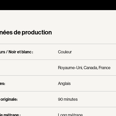
Bernier Jean-Pau
Bertalan Attila
Bigras Jean-Yves
Binamé Charles
nées de production
Biron Vincent
Bissett Roshell
rs / Noir et blanc :
Couleur
Blanc Annick
Blatt Jeffrey
Royaume-Uni, Canada, France
Bohdanowicz Sof
Boire Roger
es:
Anglais
Boivin Patrick
Bolduc Mario
originale:
90 minutes
Bonmariage Man
Bonspille Boileau
e métrage :
Long métrage