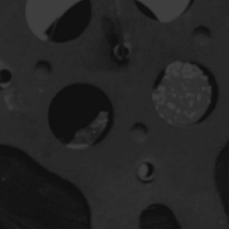
Horreur
Jeunesse
Policiers
Science-fiction
Thrillers
1930
1950
1970
1990
2010