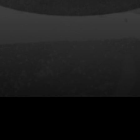
rés
Arcand Paul
Archambault Louise
ain
Arsenault Mychel
es Philippe
Arsin Jean
Asselin Olivier
nçois
Attenborough Richard
Aubin David
Audy Michel
ic
Ayotte Zachary
Baillargeon Paule
o
Ball Ara
Barbancourt Marie Ange
Barbeau Manon
e Anaïs
Baric Nancy