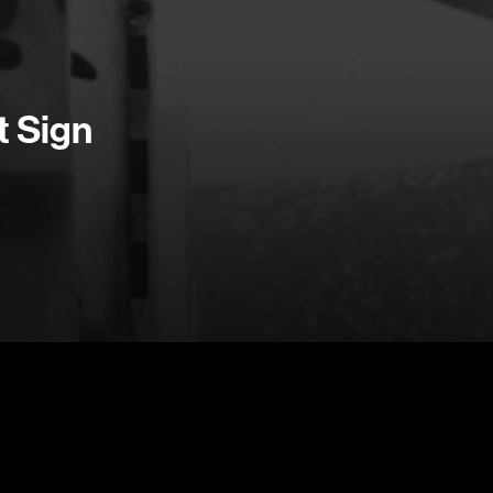
Arango Juan And
Arcand Denys
Recherche par mots-clés
Archambault Sylv
t Sign
Films, personnes, entrevues, bandes annonces ...
Arseneau Bussièr
Arson Ann
Asselin Jean-Fra
Aubert Robin
Aubry François
Aurtenèche Albér
Azzopardi Mario
Baldi Gian Vittori
Barabé Charles
Barbeau Paul
Barbeau-Lavalett