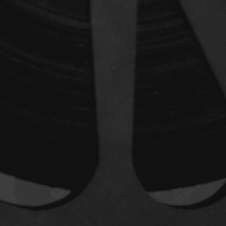
dz
Absa Moussa Sene
Adam Mark
e
Alacchi Carlo
ay Édouard
Albert Geneviève
Alkhalidey Adib
Allard Geneviève
r
Alleyn Jennifer
Anderson Michael
e
Angers Richard
Annaud Jean-Jacques
Anthian Pierre