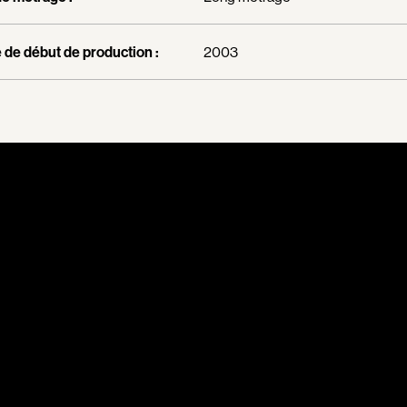
Borsos Phillip
Bouchard Mirya
de début de production :
2003
Bouchard Michel
Boujenah Michel
Bourdon Luc
Boutet Richard
Bradshaw John
Brassard Marie
Brault Virginie
Brennan Jason
Brie Claude
Broca Philippe de
Cabrera Dominiq
Calderon Philipp