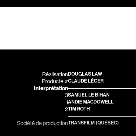
Barichello Rudy
Barilliet France
Barrilliet Fabrice
Barzman Paolo
Bastien Jephté
Beaudin Jean
Beaudry Diane
Beaulieu Renée
Réalisation
DOUGLAS LAW
Bédard Marcotte
Producteur
CLAUDE LÉGER
Interprétation
Bélanger Fernan
3
SAMUEL LE BIHAN
Benoit Jacques W
1
ANDIE MACDOWELL
2
TIM ROTH
Bensaddek Bachi
Bergman Marta
Société de production
TRANSFILM (QUÉBEC)
Bernasconi Fulvi