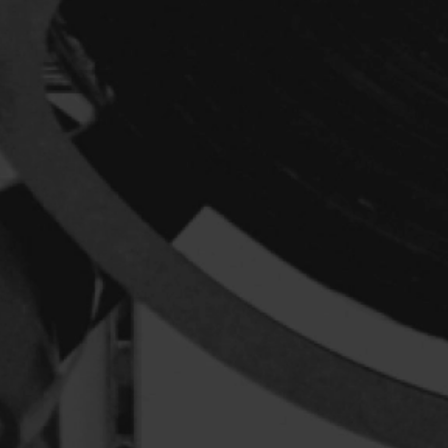
Réalisateur
(Daniel Grou) Po
Adam Camil
Adams Dominiqu
Albernhe Trembl
Aliassa Babek
Allard Gabriel
Allen Jeremy Pete
Almond Paul
André G. Laurain
Angrignon Yves
Antaki Joseph