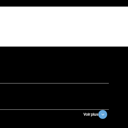
Baril Céline
Barnaby Jeff
Baruchel Jay
Bastien Pierre
Baylaucq Philippe
Beaudoin Stéphan
Beaudry Jean
Beaulieu-Cyr Jonathan
 Sophie
Bélanger Louis
d
Benjelloun Hassan
.
Benoit Denyse
r
Bergeron Bernard
Bernadet Henry
Voir plus
o
Bernier David