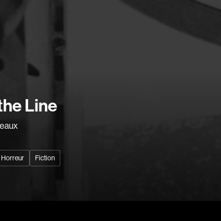
Arango Juan And
Arcand Denys
Archambault Sylv
Arseneau Bussièr
Arson Ann
Recherche par mots-clés
Asselin Jean-Fra
the Line
Films, personnes, entrevues, bandes annonces ...
Aubert Robin
Aubry François
reaux
Aurtenèche Albér
Azzopardi Mario
Horreur
Fiction
Baldi Gian Vittori
Barabé Charles
Barbeau Paul
Barbeau-Lavalett