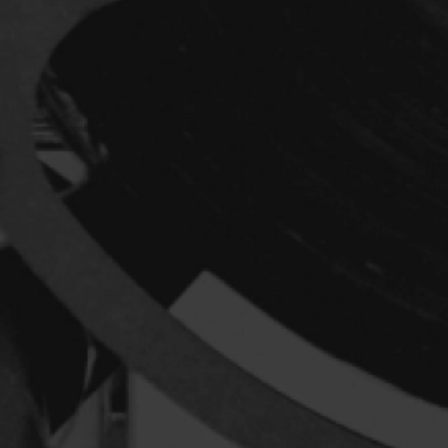
Réalisateur
(Daniel Grou) Po
Adam Camil
Adams Dominiqu
Albernhe Trembl
Aliassa Babek
Allard Gabriel
Allen Jeremy Pete
Almond Paul
André G. Laurain
Angrignon Yves
Antaki Joseph