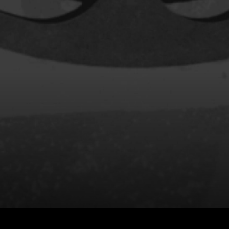
rés
Arcand Paul
Archambault Louise
ain
Arsenault Mychel
es Philippe
Arsin Jean
Asselin Olivier
nçois
Attenborough Richard
Aubin David
Audy Michel
ic
Ayotte Zachary
Baillargeon Paule
o
Ball Ara
Barbancourt Marie Ange
Barbeau Manon
e Anaïs
Baric Nancy