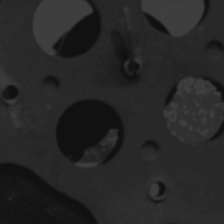
Horreur
Jeunesse
Policiers
Science-fiction
Thrillers
1930
1950
1970
1990
2010