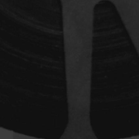
dz
Absa Moussa Sene
Adam Mark
e
Alacchi Carlo
ay Édouard
Albert Geneviève
Alkhalidey Adib
Allard Geneviève
r
Alleyn Jennifer
Anderson Michael
e
Angers Richard
Annaud Jean-Jacques
Anthian Pierre