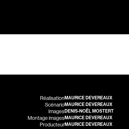
Barichello Rudy
Barilliet France
Barrilliet Fabrice
Barzman Paolo
Bastien Jephté
Beaudin Jean
Beaudry Diane
Beaulieu Renée
Bédard Marcotte
Bélanger Fernan
Benoit Jacques W
Réalisation
MAURICE DEVEREAUX
Bensaddek Bachi
Scénario
MAURICE DEVEREAUX
Images
DENIS-NOËL MOSTERT
Bergman Marta
Montage images
MAURICE DEVEREAUX
Bernasconi Fulvi
Producteur
MAURICE DEVEREAUX