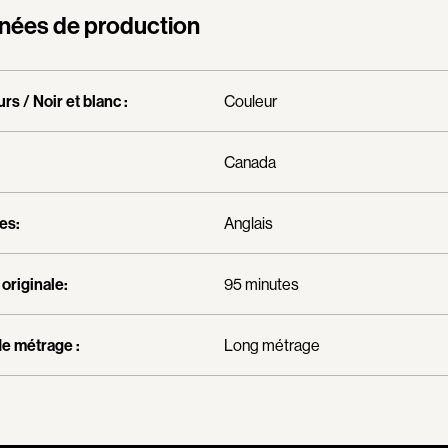
Borsos Phillip
nées de production
Bouchard Mirya
Bouchard Michel
rs / Noir et blanc :
Couleur
Boujenah Michel
Bourdon Luc
Canada
Boutet Richard
Bradshaw John
es:
Anglais
Brassard Marie
Brault Virginie
originale:
95 minutes
Brennan Jason
Brie Claude
e métrage :
Long métrage
Broca Philippe de
Cabrera Dominiq
Calderon Philipp