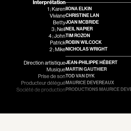
Interprétation
Bernier Jean-Pau
1 ; Karen
IIONA ELKIN
Bertalan Attila
Viviane
CHRISTINE LAN
Bigras Jean-Yves
Betty
JOAN MCBRIDE
3 ; Neil
NEIL NAPIER
Binamé Charles
4 ; John
TIM ROZON
Biron Vincent
Patrick
ROBIN WILCOCK
2 ; Mike
NICHOLAS WRIGHT
Bissett Roshell
Blanc Annick
Direction artistique
JEAN-PHILIPPE HÉBERT
Blatt Jeffrey
Musique
MARTIN GAUTHIER
Prise de son
TOD VAN DYK
Bohdanowicz Sof
Producteur délégué
MAURICE DEVEREAUX
Boire Roger
Société de production
PRODUCTIONS MAURICE DEV
Boivin Patrick
Bolduc Mario
Bonmariage Man
Bonspille Boileau