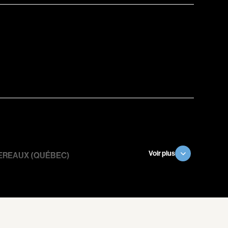
l
Berry Tom
Bérubé Claude
Bigras Dan
Binisti Thierry
Bisaillon Marc
Bissonnette Jean
Blanchard André
Blouin François
ia
Bohringer Richard
Boisvert Simon
Voir plus
EREAUX (QUÉBEC)
Bolduc Nicolas
Bonello Bertrand
u
Bonnière René
 Sonia
Bordeleau Francis