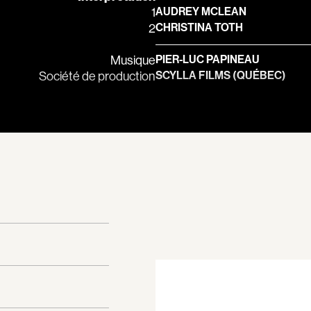
Bernier Jean-Pau
1
AUDREY MCLEAN
2
CHRISTINA TOTH
Bertalan Attila
Bigras Jean-Yves
Musique
PIER-LUC PAPINEAU
Binamé Charles
Société de production
SCYLLA FILMS (QUÉBEC)
Biron Vincent
Bissett Roshell
Blanc Annick
Blatt Jeffrey
Bohdanowicz Sof
Boire Roger
Boivin Patrick
Bolduc Mario
Bonmariage Man
Bonspille Boileau