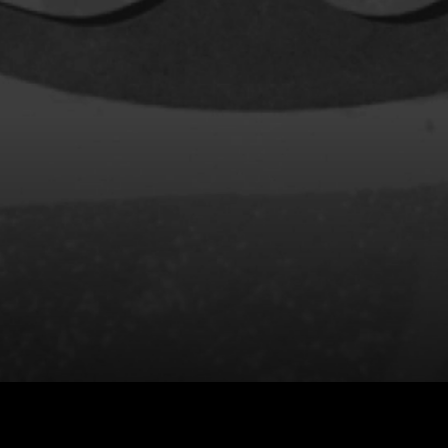
rés
Arcand Paul
Archambault Louise
ain
Arsenault Mychel
es Philippe
Arsin Jean
Asselin Olivier
nçois
Attenborough Richard
Aubin David
Audy Michel
ic
Ayotte Zachary
Baillargeon Paule
o
Ball Ara
Barbancourt Marie Ange
Barbeau Manon
e Anaïs
Baric Nancy