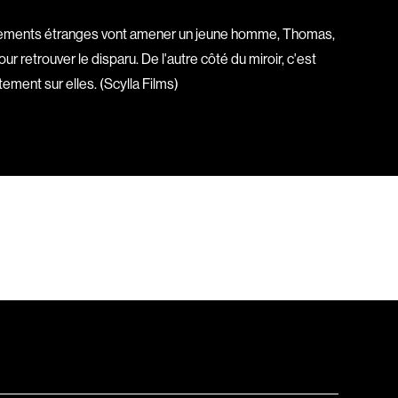
Baril Céline
vénements étranges vont amener un jeune homme, Thomas,
Barnaby Jeff
ur retrouver le disparu. De l'autre côté du miroir, c'est
Baruchel Jay
tement sur elles. (Scylla Films)
Bastien Pierre
Baylaucq Philippe
Beaudoin Stéphan
Beaudry Jean
Beaulieu-Cyr Jonathan
 Sophie
Bélanger Louis
d
Benjelloun Hassan
.
Benoit Denyse
r
Bergeron Bernard
Bernadet Henry
o
Bernier David