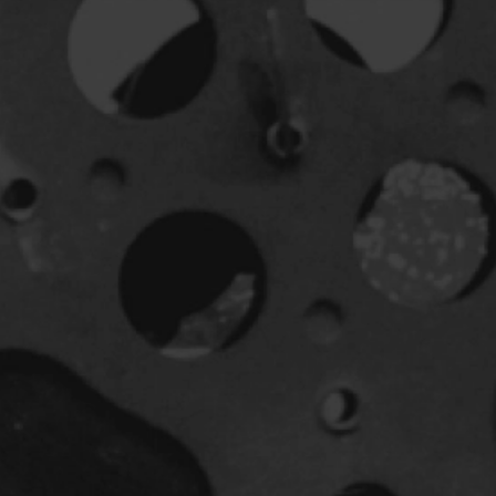
Horreur
Jeunesse
Policiers
Science-fiction
Thrillers
1930
1950
1970
1990
2010