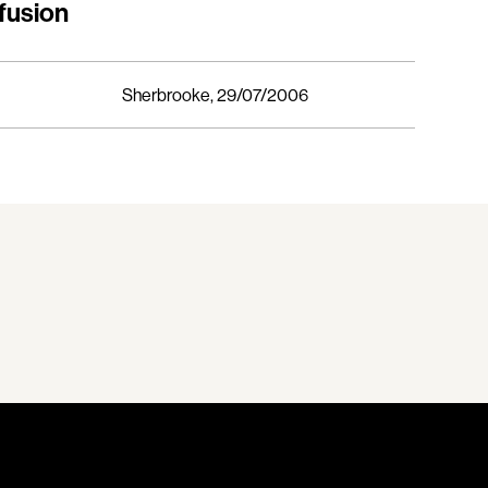
fusion
Bostan Elisabeta
m
Bouchard Guy
Boucher Jean-Carl
Sherbrooke, 29/07/2006
Boulianne Éric K.
Bourgault Martin
Bouvier François
Brassard André
Brault François
Brault Michel
Briand Manon
Brisson François
Brodeur-Desrosiers Sandrine
ue
Cadrin-Rossignol Iolande
e
Campbell Graeme