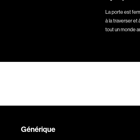
La porte est fe
à la traverser et
tout un monde ang
Générique