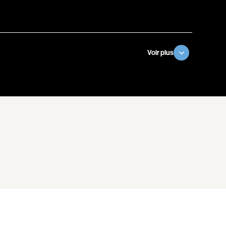
l
Berry Tom
Bérubé Claude
Bigras Dan
Binisti Thierry
Voir plus
Bisaillon Marc
Bissonnette Jean
Blanchard André
Blouin François
ia
Bohringer Richard
Boisvert Simon
Bolduc Nicolas
Bonello Bertrand
u
Bonnière René
 Sonia
Bordeleau Francis