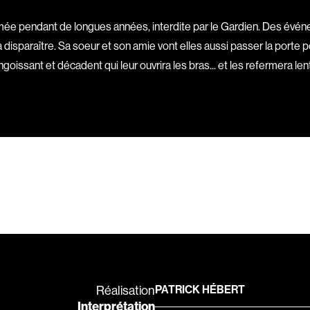
Barichello Rudy
rmée pendant de longues années, interdite par le Gardien. Des é
Barilliet France
 à disparaître. Sa soeur et son amie vont elles aussi passer la porte po
Barrilliet Fabrice
oissant et décadent qui leur ouvrira les bras... et les refermera len
Barzman Paolo
Bastien Jephté
Beaudin Jean
Beaudry Diane
Beaulieu Renée
Bédard Marcotte
Bélanger Fernan
Benoit Jacques W
Bensaddek Bachi
Bergman Marta
Réalisation
PATRICK HÉBERT
Bernasconi Fulvi
Interprétation