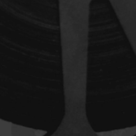
dz
Absa Moussa Sene
Adam Mark
e
Alacchi Carlo
ay Édouard
Albert Geneviève
Alkhalidey Adib
Allard Geneviève
r
Alleyn Jennifer
Anderson Michael
e
Angers Richard
Annaud Jean-Jacques
Anthian Pierre