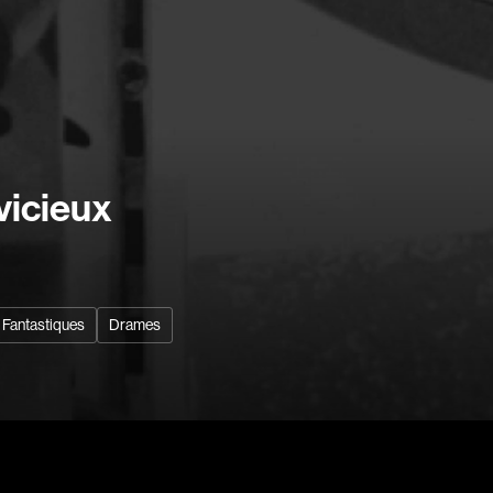
Arango Juan And
Arcand Denys
Archambault Sylv
Arseneau Bussièr
Arson Ann
Recherche par mots-clés
Asselin Jean-Fra
vicieux
Films, personnes, entrevues, bandes annonces ...
Aubert Robin
t
Aubry François
s
Aurtenèche Albér
Fantastiques
Drames
Azzopardi Mario
Baldi Gian Vittori
Barabé Charles
Barbeau Paul
Barbeau-Lavalett