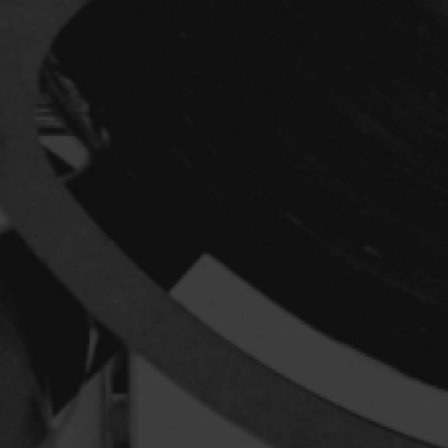
Réalisateur
(Daniel Grou) Po
Adam Camil
Adams Dominiqu
Albernhe Trembl
Aliassa Babek
Allard Gabriel
Allen Jeremy Pete
Almond Paul
André G. Laurain
Angrignon Yves
Antaki Joseph