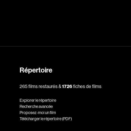
dz
Absa Moussa Sene
Adam Mark
e
Alacchi Carlo
ay Édouard
Albert Geneviève
Alkhalidey Adib
Allard Geneviève
Répertoire
r
Alleyn Jennifer
265 films restaurés &
1726
fiches de films
Anderson Michael
e
Angers Richard
Explorer le répertoire
Annaud Jean-Jacques
Recherche avancée
Proposez-moi un film
Anthian Pierre
Télécharger le répertoire (PDF)
rés
Arcand Paul