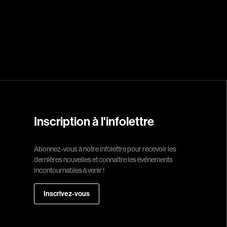
Réalisateur
(Daniel Grou) Po
Adam Camil
Adams Dominiqu
Albernhe Trembl
Aliassa Babek
Allard Gabriel
Inscription à l'infolettre
Allen Jeremy Pete
Abonnez-vous à notre infolettre pour recevoir les
Almond Paul
dernières nouvelles et connaître les événements
André G. Laurain
incontournables à venir !
Angrignon Yves
Inscrivez-vous
Antaki Joseph
Arango Juan And