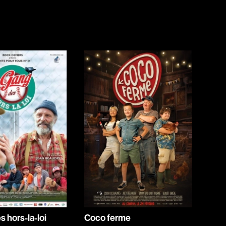
Jeunesse
Policiers
Science-fiction
Thrillers
1930
1950
1970
1990
2010
s hors-la-loi
Coco ferme