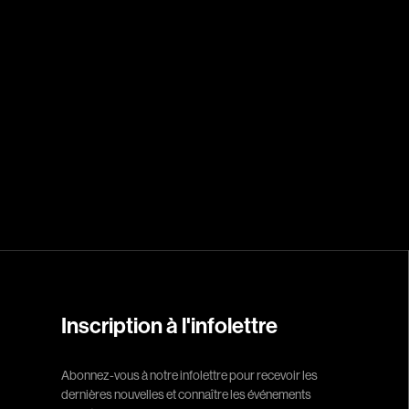
Arcand Denys
Archambault Sylv
Arseneau Bussièr
Arson Ann
Asselin Jean-Fra
Aubert Robin
Aubry François
Aurtenèche Albér
Azzopardi Mario
Baldi Gian Vittori
Barabé Charles
Barbeau Paul
Inscription à l'infolettre
Barbeau-Lavalett
Barichello Rudy
Abonnez-vous à notre infolettre pour recevoir les
dernières nouvelles et connaître les événements
Barilliet France