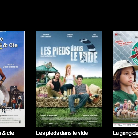
Indépendants
Musicaux
Romantiques
Sports
Western
Décennies
1920
1940
1960
1980
2000
2020
 & cie
Les pieds dans le vide
La gang de