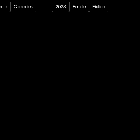
ille
Comédies
2023
Famille
Fiction
dz
Absa Moussa Sene
Adam Mark
e
Alacchi Carlo
ay Édouard
Albert Geneviève
Alkhalidey Adib
Allard Geneviève
r
Alleyn Jennifer
Anderson Michael
e
Angers Richard
Annaud Jean-Jacques
Anthian Pierre
rés
Arcand Paul