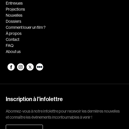
Romantiques
Science-fiction
Entrevues
Projections
Sports
Thrillers
Nouvelles
Western
Dossiers
Comment louer un film ?
Décennies
À propos
Contact
1920
1930
FAQ
About us
1940
1950
1960
1970
1980
1990
2000
2010
2020
Inscription à l'infolettre
Réalisateur
Abonnez-vous à notre infolettre pour recevoir les dernières nouvelles
(Daniel Grou) Podz
Absa Moussa Sene
et connaître les événements incontournables à venir !
Adam Camil
Adam Mark