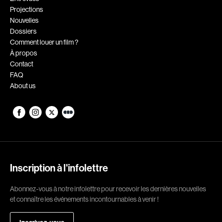
Projections
Romantiques
Science-fiction
Nouvelles
Sports
Thrillers
Dossiers
Comment louer un film ?
Western
À propos
Contact
Décennies
FAQ
About us
1920
1930
1940
1950
1960
1970
1980
1990
2000
2010
Inscription à l'infolettre
2020
Abonnez-vous à notre infolettre pour recevoir les dernières nouvelles
Réalisateur
et connaître les événements incontournables à venir !
(Daniel Grou) Podz
Absa Moussa Sene