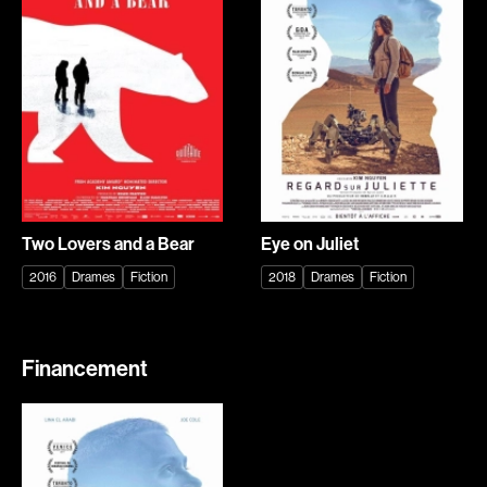
Explorer par
Genres
Action
Amateurs
Animation
Art
Aventure
Biographiques
Comédies
Comédies musicales
Two Lovers and a Bear
Eye on Juliet
Documentaires
Drames
2016
Drames
Fiction
2018
Drames
Fiction
Érotiques
Étudiants
Famille
Fantastiques
Financement
Fiction
Guerre
Historiques
Horreur
Indépendants
Jeunesse
Musicaux
Policiers