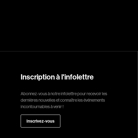
Réalisateur
(Daniel Grou) Po
Adam Camil
Adams Dominiqu
Albernhe Trembl
Aliassa Babek
Inscription à l'infolettre
Allard Gabriel
Allen Jeremy Pete
Abonnez-vous à notre infolettre pour recevoir les
dernières nouvelles et connaître les événements
Almond Paul
incontournables à venir !
André G. Laurain
Angrignon Yves
Inscrivez-vous
Antaki Joseph