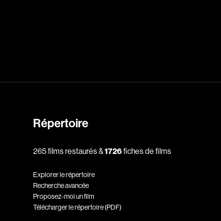
dz
Absa Moussa Sene
Adam Mark
e
Alacchi Carlo
ay Édouard
Albert Geneviève
Alkhalidey Adib
Répertoire
Allard Geneviève
r
Alleyn Jennifer
265 films restaurés &
1726
fiches de films
Anderson Michael
Explorer le répertoire
e
Angers Richard
Recherche avancée
Annaud Jean-Jacques
Proposez-moi un film
Télécharger le répertoire (PDF)
Anthian Pierre