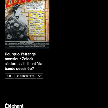
Explorer par
Genres
Action
Amateurs
Animation
Art
Aventure
Biographiques
Comédies
Comédies musicales
Pourquoi l'étrange
monsieur Zolock
Documentaires
Drames
s'intéressait-il tant à la
bande dessinée?
Érotiques
Étudiants
Famille
Fantastiques
1983
Documentaires
Art
Fiction
Guerre
Historiques
Horreur
Indépendants
Jeunesse
Recherche par mots-clés
Éléphant
Musicaux
Policiers